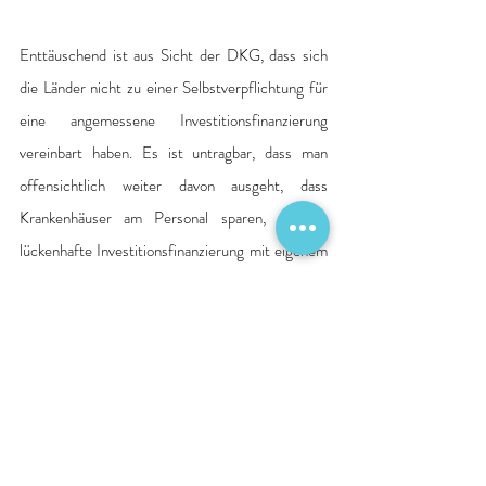
Enttäuschend ist aus Sicht der DKG, dass sich 
die Länder nicht zu einer Selbstverpflichtung für 
eine angemessene Investitionsfinanzierung 
vereinbart haben. Es ist untragbar, dass man 
offensichtlich weiter davon ausgeht, dass 
Krankenhäuser am Personal sparen, um die 
lückenhafte Investitionsfinanzierung mit eigenem 
Geld aufzufüllen.
Hinsichtlich der regionalen Öffnungsklauseln, 
wurde aus der Diskussion sehr deutlich, dass es 
auch hier nicht immer ein gleichlautendes 
Verständnis für die Begriffe gibt.
 „Die Reform 
wird daran gemessen, ob sie Zentralisierung, 