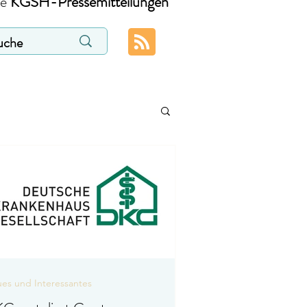
ie
KGSH-Pressemitteilungen
es und Interessantes