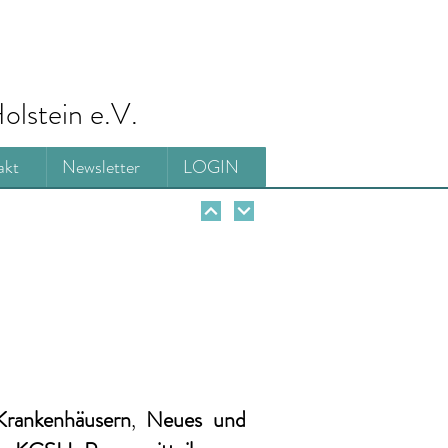
olstein e.V.
akt
Newsletter
LOGIN
Krankenhäusern
,
Neues und