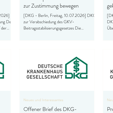
zur Zustimmung bewegen
ge
.2026]
[DKG - Berlin, Freitag, 10.07.2026] DKG
[DK
rung Der
zur Verabschiedung des GKV-
DKG
 der
Beitragsstabilisierungsgesetzes Die
Übe
rund
Deutsche Krankenhausgesellschaft (DKG)
Kra
tlich
kritisiert die Inhalte des heute im Bundesrat
ang
ür zur
zur Verabschiedung anstehenden GKV-
hit
Beitragsstabilisierungsgesetzes. Sie warnt vor
Rob
das
spürbaren Versorgungseinschränkungen und
Bun
K) für
unabsehbaren Kosten für Länder und
Kra
e
Kommunen. Dazu erklärt der
zun
enverband
Vorstandsvorsitzende der DKG Dr. Gerald
kön
er
Gaß: „Die Länder sind auf dem Weg, heute
von
dem GKV-Beitragsstabilisie
Kra
Neues und Interessantes
Neu
Offener Brief des DKG-
Pr