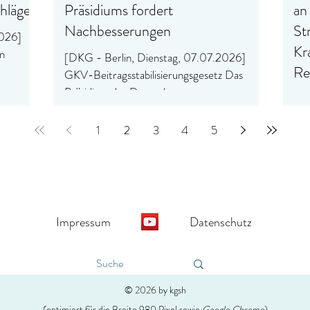
chläge
Präsidiums fordert
an 
Nachbesserungen
St
2026]
Kr
n
[DKG - Berlin, Dienstag, 07.07.2026]
Rea
GKV-Beitragsstabilisierungsgesetz Das
rüßt,
Präsidium der Deutschen
[DK
äuser im
Krankenhausgesellschaft (DKG) hat auf
DKG
er
seiner heutigen Sitzung einen offenen Brief
1
2
3
4
5
Bei
s
an politische Entscheidungsträger
Deu
 werden
verabschiedet. Darin fordert die DKG, das
bew
siedelten
GKV-Beitragssatzstabilisierungsgesetz nicht
Änd
ische
ohne umfassende Nachbesserungen für die
Bei
KG
Krankenhäuser zu beschließen. Der Offene
ein
Impressum
Datenschutz
mehr als
Brief und die Blitzumfrage des Deutschen
geg
Krankenhausinstituts „Auswirkungen des
Reg
Beitragssatzstabil
Bew
nic
© 2026 by kgsh
Ein
(optimiert für die Breite 980 Pixel sowie
Google Chrome
)