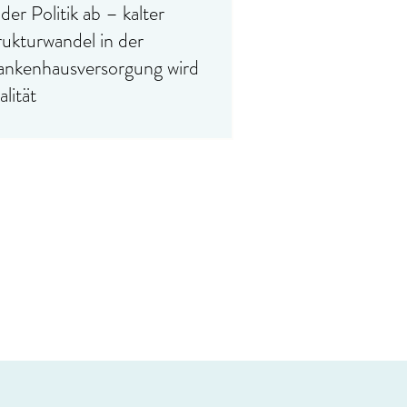
der Politik ab – kalter
rukturwandel in der
ankenhausversorgung wird
lität
G - Berlin, Montag, 06.07.2026]
 zu den Änderungen am
tragssatzstabilisierungsgesetz Die
tsche Krankenhausgesellschaft (DKG)
ertet die heute vorliegenden
erungsanträge zum GKV-
tragssatzstabilisierungsgesetz zwar in
zelnen Punkten als Verbesserungen
enüber dem ursprünglichen
ierungsentwurf. An der grundsätzlichen
ertung des Gesetzes ändere sich jedoch
hts. Die vorgesehenen massiven
sparungen zulasten der Krankenhäuser