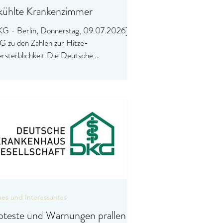
kühlte Krankenzimmer
G - Berlin, Donnerstag, 09.07.2026]
 zu den Zahlen zur Hitze-
rsterblichkeit Die Deutsche
nkenhausgesellschaft (DKG) fordert
esichts der alarmierenden Zahlen zur
zebedingten Übersterblichkeit aus dem
ert-Koch-Institut und dem Statistischen
desamt entschiedene Schritte, um
nkenhäuser an den Klimawandel und
ehmende Hitzeperioden anpassen zu
nen. Dabei geht es auch um die Kühlung
 Patientenzimmern, die in deutschen
nkenhäusern die Ausnahme i
es und Interessantes
oteste und Warnungen prallen