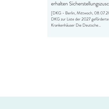
erhalten Sicherstellungszus
[DKG - Berlin, Mittwoch, 08.07.
DKG zur Liste der 2027 geförderte
Krankenhäuser Die Deutsche
Krankenhausgesellschaft (DKG) beg
dass eine Reihe ländlicher Krankenh
kommenden Jahr wieder Fördergeld
erhalten. Diese Gelder stammen au
Krankenversicherungsbeiträgen und
jährlich an Krankenhäuser in dünn be
Regionen ausgezahlt, um die medizin
Versorgung dort zu sichern. Die D
kritisiert gleichzeitig, dass deutlich 
die geförderten