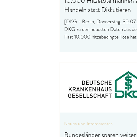
10.000 Hitzetote mahnen
Handeln statt Diskutieren
[DKG - Berlin, Donnerstag, 30.07
DKG zu den neuesten Daten aus d
Fast 10.000 hitzebedingte Tote hat
in seiner neuesten Statistik bereits 
Jahr gezählt. So viele wie seit 2016 n
mehr. Angesichts dieser Zahlen weis
Deutsche Krankenhausgesellschaft
auf den dringenden Handlungsbedarf
Ausstattung der Krankenhäuser mit
Kühltechnik hin. Nur ein Bruchteil d
Patientenzimmer in deutschen Klini
gekühlt werden. Dazu erklärt de
Neues und Interessantes
Bundesländer sparen weiter