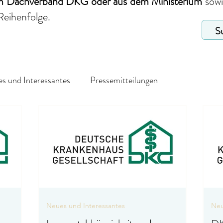
em Dachverband DKG
oder aus dem Ministerium
sow
Reihenfolge.
s und Interessantes
Pressemitteilungen
Neues und Interessantes
Neu