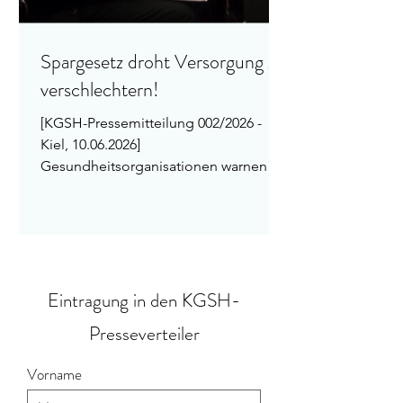
Spargesetz droht Versorgung zu
verschlechtern!
[KGSH-Pressemitteilung 002/2026 -
Kiel, 10.06.2026]
Gesundheitsorganisationen warnen
Die Kassenärztliche Vereinigung, die
Krankenhausgesellschaft, die
Ärztekammer und die
Psychotherapeutenkammer Schleswig-
Holstein warnen eindringlich vor den
Folgen des geplanten GKV-
Eintragung in den KGSH-
Beitragssatzstabilisierungsgesetzes.
Presseverteiler
Aus Sicht der Organisationen tragen
die vorgesehenen Maßnahmen nicht
Vorname
dazu bei, die gesetzliche