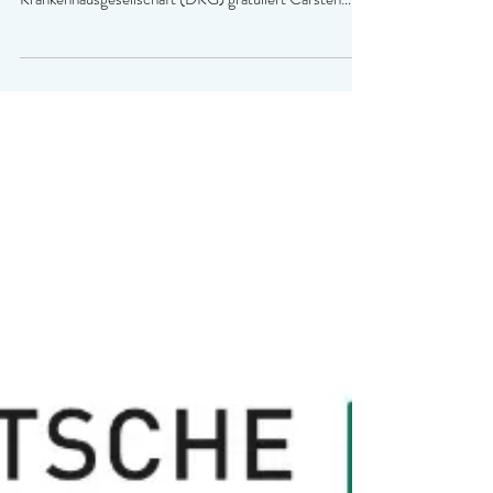
DKG gratuliert Carsten Linnemann zur
Ernennung zum Bundesgesundheitsminister
[DKG - Berlin, Freitag, 24.07.2026] DKG zur
Kabinettsumbildung Die Deutsche
Krankenhausgesellschaft (DKG) gratuliert Carsten
Linnemann zu seiner Ernennung zum Bundesminister
für Gesundheit und bietet ihm eine konstruktive
Zusammenarbeit bei den bevorstehenden Aufgaben an.
„Mit der Leitung des Bundesgesundheitsministeriums
übernimmt Carsten Linnemann Verantwortung für
eines der zentralen Politikfelder unseres Landes. Die
Sicherung einer flächendeckenden und qualitativ
hochwert