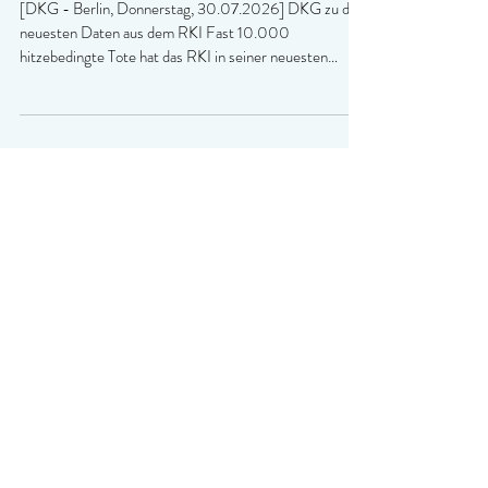
10.000 Hitzetote mahnen zum Handeln
statt Diskutieren
[DKG - Berlin, Donnerstag, 30.07.2026] DKG zu den
neuesten Daten aus dem RKI Fast 10.000
hitzebedingte Tote hat das RKI in seiner neuesten
Statistik bereits in diesem Jahr gezählt. So viele wie seit
2016 nicht mehr. Angesichts dieser Zahlen weist die
Deutsche Krankenhausgesellschaft (DKG) auf den
dringenden Handlungsbedarf bei der Ausstattung der
Krankenhäuser mit Kühltechnik hin. Nur ein Bruchteil
der Patientenzimmer in deutschen Kliniken kann gekühlt
werden. Dazu erklärt de