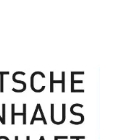
Krankenhausinstituts Unter Kindern und Jugendlichen
haben Essstörungen, Internet- und Medienabhängigkeit
sowie suizidale Krisen zugenommen. Das ist eines der
Ergebnisse des aktuellen Psychiatrie-Barometers
2025/2026 des Deutschen Krankenhausinstituts
(DKI). Gleichzeitig bewertet die überwiegende
Mehrheit der psychiatrischen und psychosomatischen
Einrichtungen ihre wirtschaftliche Lage als mäßig bis