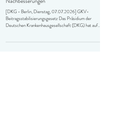
Offener Brief des DKG-Präsidiums fordert
Nachbesserungen
[DKG - Berlin, Dienstag, 07.07.2026] GKV-
Beitragsstabilisierungsgesetz Das Präsidium der
Deutschen Krankenhausgesellschaft (DKG) hat auf
seiner heutigen Sitzung einen offenen Brief an
politische Entscheidungsträger verabschiedet. Darin
fordert die DKG, das GKV-
Beitragssatzstabilisierungsgesetz nicht ohne
umfassende Nachbesserungen für die Krankenhäuser
zu beschließen. Der Offene Brief und die Blitzumfrage
des Deutschen Krankenhausinstituts „Auswirkungen
des Beitragssatzstabil