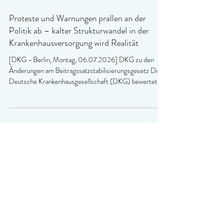
Proteste und Warnungen prallen an der
Politik ab – kalter Strukturwandel in der
Krankenhausversorgung wird Realität
[DKG - Berlin, Montag, 06.07.2026] DKG zu den
Änderungen am Beitragssatzstabilisierungsgesetz Die
Deutsche Krankenhausgesellschaft (DKG) bewertet
die heute vorliegenden Änderungsanträge zum GKV-
Beitragssatzstabilisierungsgesetz zwar in einzelnen
Punkten als Verbesserungen gegenüber dem
ursprünglichen Regierungsentwurf. An der
grundsätzlichen Bewertung des Gesetzes ändere sich
jedoch nichts. Die vorgesehenen massiven
Einsparungen zulasten der Krankenhäuser bleiben
bestehen und