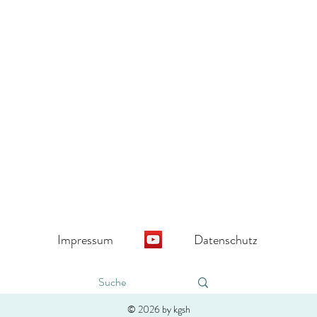
Impressum
Datenschutz
10.000 Hitzetote mahnen zum
Inter
Handeln statt Diskutieren
Essst
© 2026 by kgsh