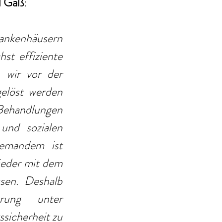
d Gaß
:
ankenhäusern 
t effiziente 
 wir vor der 
elöst werden 
Behandlungen 
nd sozialen 
emandem ist 
eder mit dem 
en. Deshalb 
ung unter 
icherheit zu 