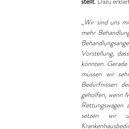
stellt
. Dazu erklär
„
Wir sind uns mi
mehr Behandlung
Behandlungsange
Vorstellung, das
könnten. Gerade 
müssen wir sehr
Bedürfnissen de
geholfen, wenn M
Rettungswagen z
setzen wir u
Krankenhausbedin