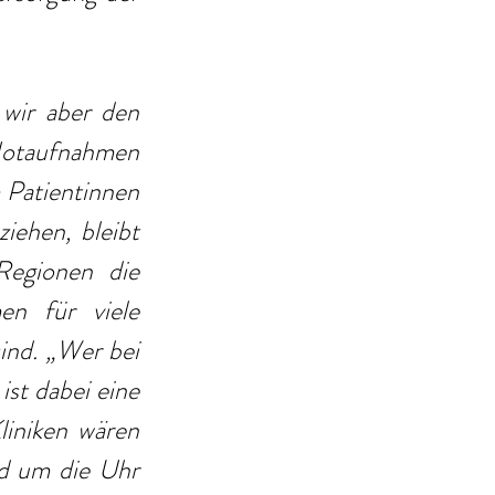
wir aber den 
Notaufnahmen 
Patientinnen 
ehen, bleibt 
Regionen die 
n für viele 
ind. „Wer bei 
st dabei eine 
iniken wären 
d um die Uhr 