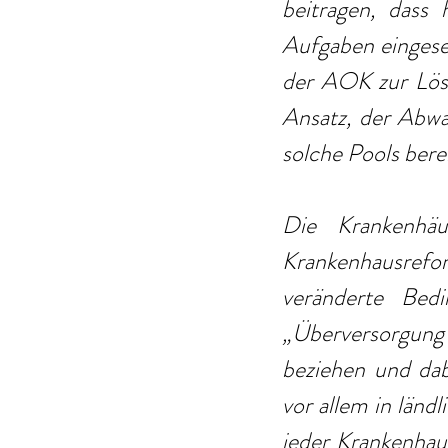
beitragen, dass h
Aufgaben eingese
der AOK zur Lösu
Ansatz, der Abwan
solche Pools bere
Die Krankenhäu
Krankenhausrefo
veränderte Bed
„Überversorgung“ 
beziehen und dab
vor allem in länd
jeder Krankenhau