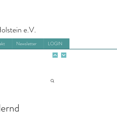
olstein e.V.
akt
Newsletter
LOGIN
dernd