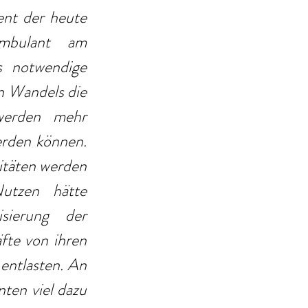
ent der heute 
ambulant am 
 notwendige 
n Wandels die 
erden mehr 
rden können. 
täten werden 
utzen hätte 
sierung der 
te von ihren 
ntlasten. An 
ten viel dazu 