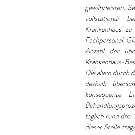
gewährleisten. Se
vollstationär 
Krankenhaus zu 
Fachpersonal. Gle
Anzahl der übe
Krankenhaus-Besc
Die allein durch 
deshalb übersc
konsequente Ent
Behandlungsproze
täglich rund dre
dieser Stelle tra