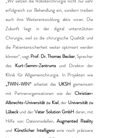
„Wir setzen die Roboterchirurgie nicht nur sehr 
erfolgreich zur Behandlung ein, sondern treiben 
auch ihre Weiterentwicklung aktiv voran. Die 
Zukunft liegt in der digital unterstützten 
Chirurgie, weil so die chirurgische Qualität und 
die Patientensicherheit weiter optimiert werden 
können“, sagt 
Prof. Dr. Thomas Becker
, Sprecher 
des 
Kurt-Semm-Zentrums
 und Direktor der 
Klinik für Allgemeinchirurgie. In Projekten wie 
„TWIN-WIN“ 
arbeitet das 
UKSH 
gemeinsam 
mit Partnerorganisationen wie der 
Christian-
Albrechts-Universität zu Kiel
, der 
Universität zu 
Lübeck
 und der 
Vater Solution GmbH
 daran, mit 
Hilfe von Datenmodellen, 
Augmented Reality
und 
Künstlicher Intelligenz
 eine noch präzisere 