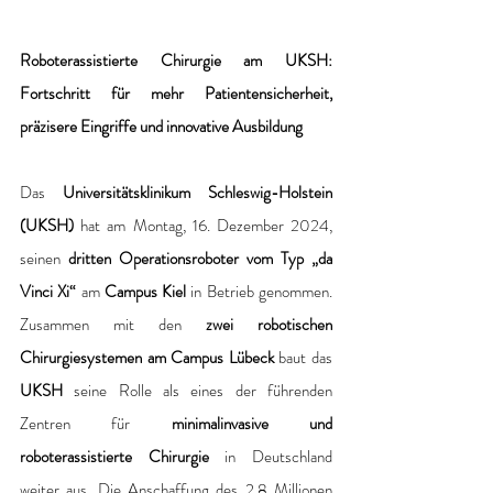
Roboterassistierte Chirurgie am UKSH: 
Fortschritt für mehr Patientensicherheit, 
präzisere Eingriffe und innovative Ausbildung
Das 
Universitätsklinikum Schleswig-Holstein 
(UKSH)
 hat am Montag, 16. Dezember 2024, 
seinen 
dritten Operationsroboter vom Typ „da 
Vinci Xi“
 am 
Campus Kiel
 in Betrieb genommen. 
Zusammen mit den 
zwei robotischen 
Chirurgiesystemen am Campus Lübeck
 baut das 
UKSH 
seine Rolle als eines der führenden 
Zentren für 
minimalinvasive und 
roboterassistierte Chirurgie 
in Deutschland 
weiter aus. Die Anschaffung des 2,8 Millionen 