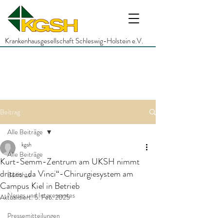
Krankenhausgesellschaft Schleswig-Holstein e.V.
Beitrag
Alle Beiträge
kgsh
Alle Beiträge
Kurt-Semm-Zentrum am UKSH nimmt
drittes „da Vinci“-Chirurgiesystem am
Berichte
Campus Kiel in Betrieb
Neues und Interessantes
Aktualisiert:
5. Feb. 2025
Pressemitteilungen