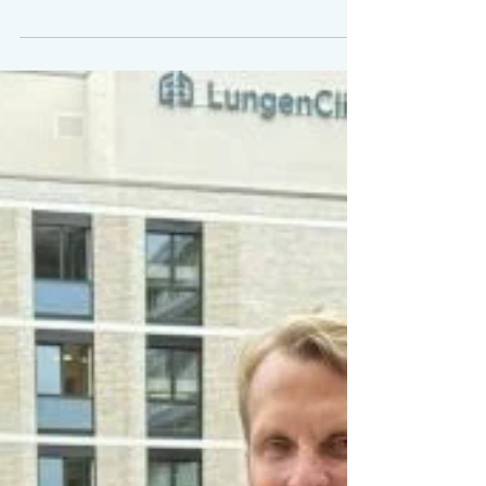
Kiel, Montag, 20. Juli 2026] Die Gerontologin Anna
Jannes leitet das Kompetenzzentrum Demenz in
Schleswig-Holstein. Sie bezieht in einem Interview
Stellung zur Studie (Bild: Kompetenzzentrum Demenz
in Schleswig-Holstein) Forschungsergebnisse
bestätigen, dass Personen mit herausforderndem
Verhalten es schwerer haben, einen Pflegplatz zu
bekommen und ihnen leichter die Kündigung droht Für
die vom Kompetenzzentrum Demenz in Schles