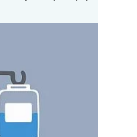
KARDIO KOMPASS NORD KOMPAKT
2026 - Moderne Herzmedizin im Dialog
[Mitglieder-Bericht 077/2026, Bad Segeberg, Freitag,
29.05.2026] Experten diskutieren neueste
Entwicklungen der Kardiologie in Bad Segeberg