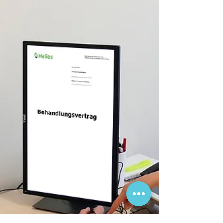
[DKG - Berlin, Mittwoch, 17.06.2026] DKG zum
DigitalRadar 2026 Die deutschen Krankenhäuser
haben bei der Digitalisierung in den vergangenen Jahren
deutliche Fortschritte erzielt. Das belegen die
Ergebnisse der dritten Erhebung des „DigitalRadar“ –
einer regelmäßigen Untersuchung zum Stand der
Digitalisierungen in den Kliniken. Der durchschnittliche
Reifegrad stieg von 33,3 Punkten im Jahr 2021 auf
55,0 Punkte im Jahr 2026. Gegenüber der zweiten
Erhebung 2024 entspricht das no