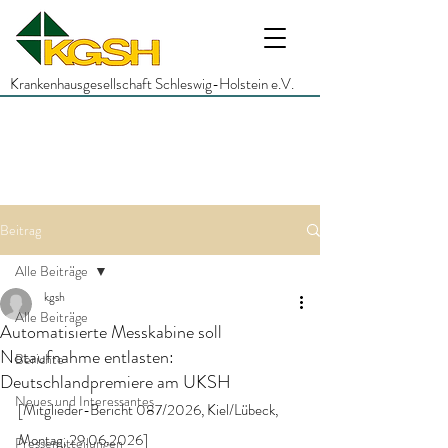
Krankenhausgesellschaft Schleswig-Holstein e.V.
Beitrag
Alle Beiträge
kgsh
Alle Beiträge
Automatisierte Messkabine soll
Notaufnahme entlasten:
Berichte
Deutschlandpremiere am UKSH
Neues und Interessantes
[Mitglieder-Bericht 087/2026, Kiel/Lübeck, 
Montag, 29.06.2026]
Pressemitteilungen