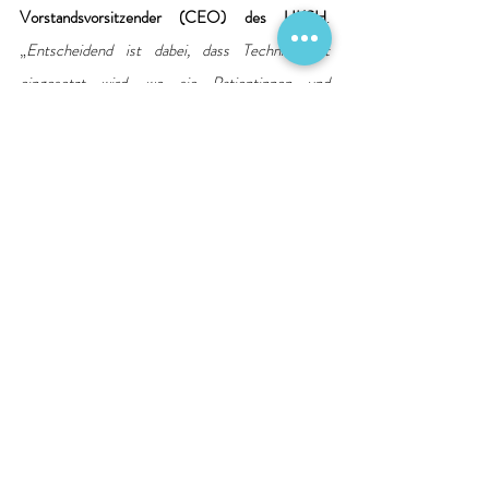
Vorstandsvorsitzender (CEO) des UKSH
. 
„
Entscheidend ist dabei, dass Technik dort 
eingesetzt wird, wo sie Patientinnen und 
Patienten sowie unseren Mitarbeitenden konkret 
nutzt.
“
Pressekontakt
Universitätsklinikum Schleswig-Holstein
Campus Kiel
Interdisziplinäre Notaufnahme, 
Dr. Domagoj 
Schunk
,
Tel.: 0431 500-27000, 
Domagoj.Schunk@uksh.de