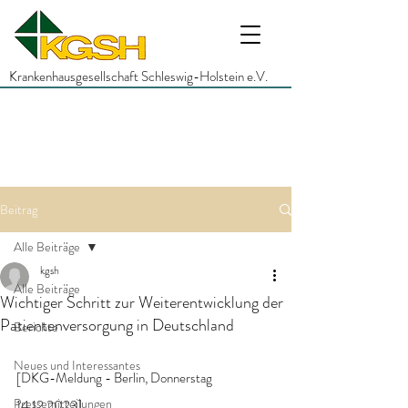
Krankenhausgesellschaft Schleswig-Holstein e.V.
Beitrag
Alle Beiträge
kgsh
Alle Beiträge
Wichtiger Schritt zur Weiterentwicklung der
Patientenversorgung in Deutschland
Berichte
Neues und Interessantes
[DKG-Meldung - Berlin, Donnerstag 
Pressemitteilungen
14.12.2023]