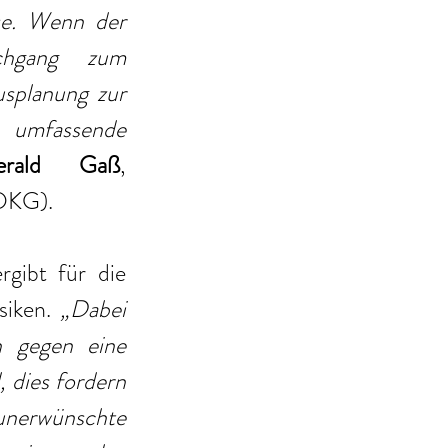
se. Wenn der 
chgang zum 
splanung zur 
 umfassende 
rald Gaß
, 
(DKG).
gibt für die 
iken.
 „Dabei 
 gegen eine 
 dies fordern 
nerwünschte 