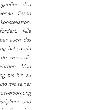
egenüber den 
enau diesen 
onstellation, 
dert. Alle 
ber auch das 
ng haben ein 
de, wenn die 
würden. Von 
g bis hin zu 
d mit seiner 
usversorgung 
ziplinen und 