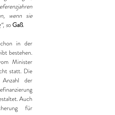
erenzjahren 
n, wenn sie 
“, s
o 
Gaß
.
schon in der 
bt bestehen. 
om Minister 
ht statt. Die 
Anzahl der 
finanzierung 
staltet. Auch 
herung für 