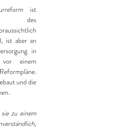
rreform ist 
unstrittig. Der vorliegende Entwurf des 
oraussichtlich 
ist aber an 
ersorgung in 
 vor einem 
Reformpläne. 
baut und die 
hen.
sie zu einem 
erständlich, 