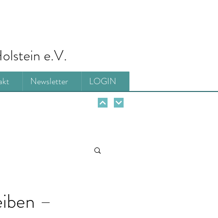
olstein e.V.
akt
Newsletter
LOGIN
eiben –