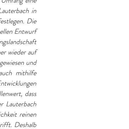
 Umfang eine 
auterbach in 
stlegen. Die 
ellen Entwurf 
gslandschaft 
r wieder auf 
gewiesen und 
ch mithilfe 
ntwicklungen 
enwert, dass 
r Lauterbach 
hkeit reinen 
fft. Deshalb 