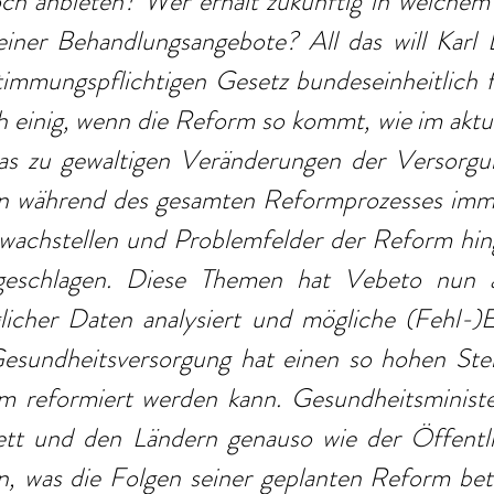
h anbieten? Wer erhält zukünftig in welchem
einer Behandlungsangebote? All das will Karl L
immungspflichtigen Gesetz bundeseinheitlich fe
h einig, wenn die Reform so kommt, wie im aktu
das zu gewaltigen Veränderungen der Versorgun
n während des gesamten Reformprozesses imme
hwachstellen und Problemfelder der Reform hin
rgeschlagen. Diese Themen hat Vebeto nun au
glicher Daten analysiert und mögliche (Fehl-)E
Gesundheitsversorgung hat einen so hohen Stell
m reformiert werden kann. Gesundheitsministe
t und den Ländern genauso wie der Öffentlic
, was die Folgen seiner geplanten Reform betri