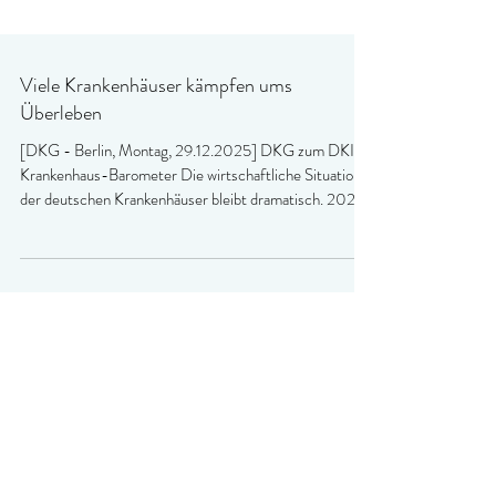
Viele Krankenhäuser kämpfen ums
Überleben
[DKG - Berlin, Montag, 29.12.2025] DKG zum DKI-
Krankenhaus-Barometer Die wirtschaftliche Situation
der deutschen Krankenhäuser bleibt dramatisch. 2024
haben zwei Drittel der Krankenhäuser Verluste
geschrieben (66 Prozent). Der Anteil der
Krankenhäuser mit einem Jahresfehlbetrag ist damit
nochmals um fünf Prozentpunkte im Vergleich zum
Vorjahr gestiegen. Bundesweit beurteilen nur noch
sechs Prozent der Krankenhäuser ihre aktuelle
wirtschaftliche Situation als eher gut. Für 20