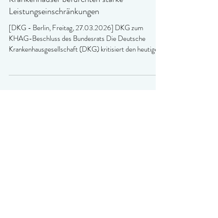
Krankenhäuser befürchten starke
Leistungseinschränkungen
[DKG - Berlin, Freitag, 27.03.2026] DKG zum
KHAG-Beschluss des Bundesrats Die Deutsche
Krankenhausgesellschaft (DKG) kritisiert den heutigen
Beschluss des Bundesrats zum
Krankenhausreformanpassungsgesetz (KHAG) .
Insbesondere die Regelungen zu den
Pflegepersonaluntergrenzen , die künftig verbindliches
Kriterium zur Vergabe von Leistungsgruppen sein
sollen, stoßen auf Kritik der Krankenhäuser. Dazu erklärt
die stellvertretende Vorstandsvorsitzende der DKG
Prof. Dr. Henriette