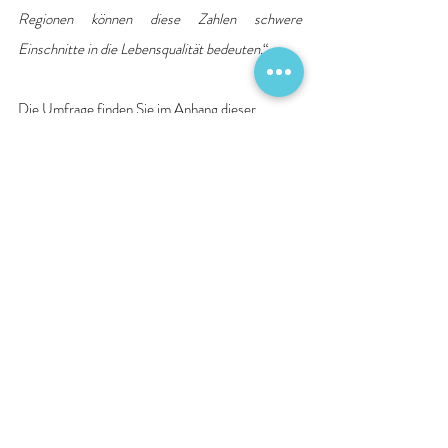
Regionen können diese Zahlen schwere 
Einschnitte in die Lebensqualität bedeuten.
“
Die Umfrage finden Sie im Anhang dieser 
Pressemitteilung.
2024-06-11_Anlage_Krankenhaus-Index_Fruehjahrsumfrage
.pdf
PDF herunterladen • 818KB
Quelle: Deutsche Krankenhausgesellschaft e. V. 
DKG
Patientenversorgung
Finanzierung