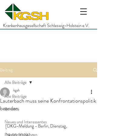
Krankenhausgesellschaft Schleswig-Holstein e.V.
Beitrag
Alle Beiträge
kgsh
Alle Beiträge
Lauterbach muss seine Konfrontationspolitik
beenden
Berichte
Neues und Interessantes
[DKG-Meldung - Berlin, Dienstag, 
Pressemitteilungen
28.05.2024]