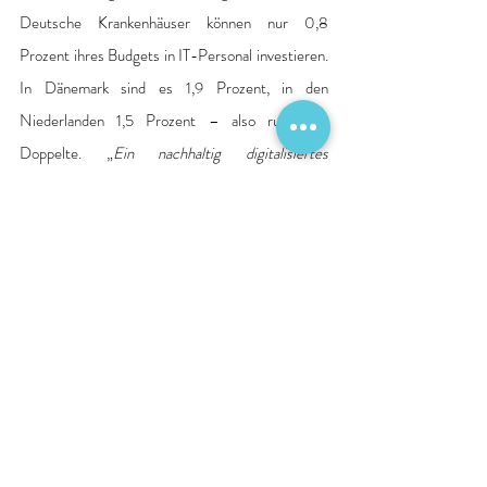
Deutsche Krankenhäuser können nur 0,8 
Prozent ihres Budgets in IT-Personal investieren. 
In Dänemark sind es 1,9 Prozent, in den 
Niederlanden 1,5 Prozent – also rund das 
Doppelte. „
Ein nachhaltig digitalisiertes 
Krankenhaus braucht Menschen, Strukturen und 
Ressourcen. Die Politik darf sich nicht länger auf 
zeitlich befristeten und bürokratisch aufwendigen 
Programmen wie dem KHZG ausruhen. 
Digitalisierung muss Teil der Regelversorgung 
und damit dauerhaft finanzierbar sein
“, so
 Gaß
.
Studie „IT-Ausgaben in Krankenhäusern im 
internationalen Vergleich: Deutschland, 
Dänemark und die Niederlande“
: