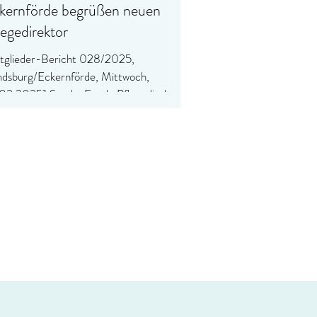
kernförde begrüßen neuen
legedirektor
tglieder-Bericht 028/2025,
dsburg/Eckernförde, Mittwoch,
02.2025] Sascha Frank, Pflegedirektor
 Schön Kliniken Rendsburg und...