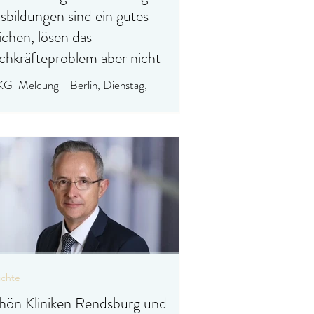
sbildungen sind ein gutes
ichen, lösen das
chkräfteproblem aber nicht
G-Meldung - Berlin, Dienstag,
03.2025] DKG zu den Azubi-Zahlen in
egeberufen Die Deutsche
nkenhausgesellschaft (DKG) sieht in...
ichte
hön Kliniken Rendsburg und