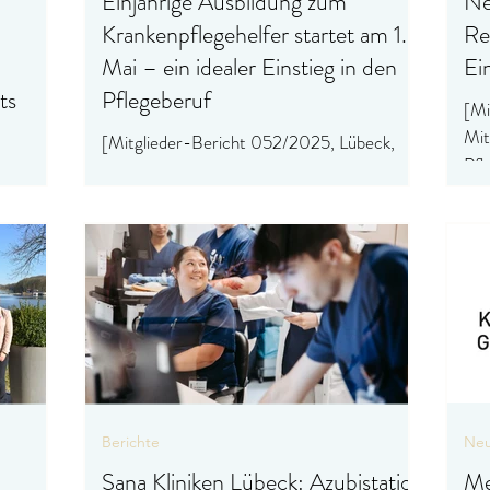
Einjährige Ausbildung zum
Ne
Krankenpflegehelfer startet am 1.
Re
Mai – ein idealer Einstieg in den
Ein
ts
Pflegeberuf
[Mi
Mit
,
[Mitglieder-Bericht 052/2025, Lübeck,
Pfl
Dienstag, 08.04.2025] An der
(Bil
Pflegfachschule der Sana Kliniken Lübeck–
Reports
einer Kooperation der Sana Kl
Berichte
Neu
Sana Kliniken Lübeck: Azubistation
Me