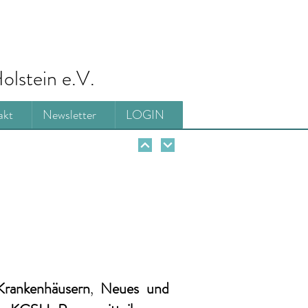
olstein e.V.
akt
Newsletter
LOGIN
Krankenhäusern
,
Neues und