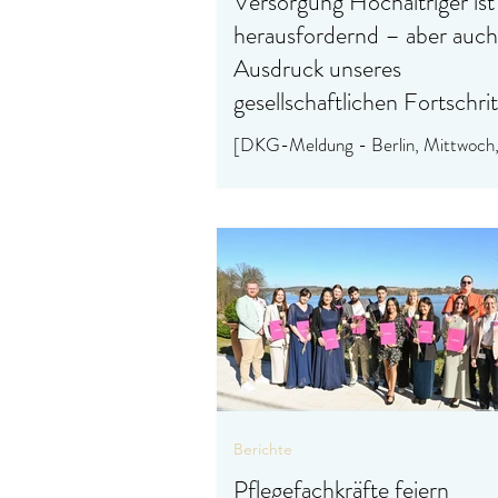
Versorgung Hochaltriger ist
herausfordernd – aber auch
Ausdruck unseres
gesellschaftlichen Fortschrit
[DKG-Meldung - Berlin, Mittwoch
30.04.2025] DKG zum WIdO-
Krankenhausreport Zur heutigen
Veröffentlichung des Krankenhaus-
2025...
Berichte
Pflegefachkräfte feiern