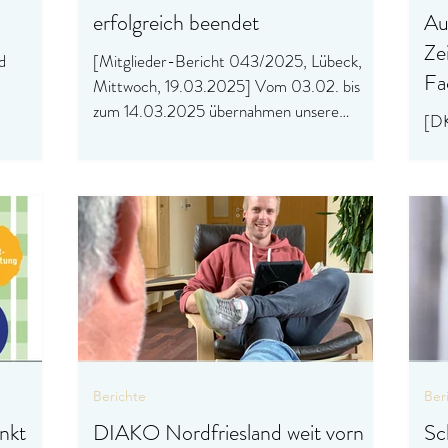
erfolgreich beendet
Au
Ze
d
[Mitglieder-Bericht 043/2025, Lübeck,
Fa
Mittwoch, 19.03.2025] Vom 03.02. bis
zum 14.03.2025 übernahmen unsere
[DK
Pflege-Auszubildenden des dritte
18.
Pfl
Kra
Berichte
Ber
nkt
DIAKO Nordfriesland weit vorn
Sc