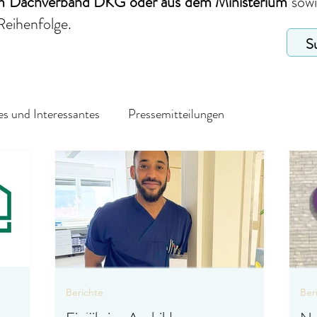
em Dachverband DKG
oder aus dem Ministerium
sow
Reihenfolge.
s und Interessantes
Pressemitteilungen
Berichte
Ber