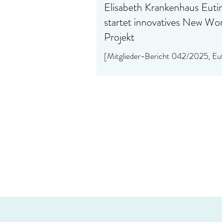
Elisabeth Krankenhaus Euti
startet innovatives New Wo
Projekt
[Mitglieder-Bericht 042/2025, Eut
Dienstag, 18.03.2025] Das Sankt E
Krankenhaus Eutin (SEK Eutin) start
innovatives und ber