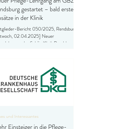
uer Pflege-Lehrgang am GBZ
ndsburg gestartet – bald erste
sätze in der Klinik
tglieder-Bericht 050/2025, Rendsburg,
twoch, 02.04.2025] Neuer
egelehrgang der Schön Klinik Rendsburg
d: Schön Klinik...
es und Interessantes
hr Einsteiger in die Pflege-