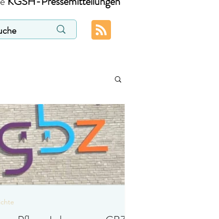
ie
KGSH-Pressemitteilungen
ichte