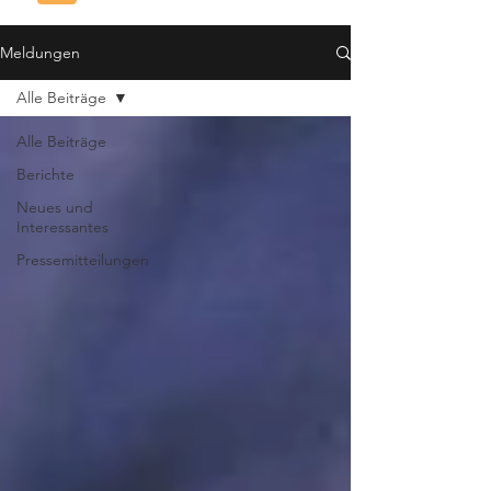
Meldungen
Alle Beiträge
Alle Beiträge
Berichte
Neues und
Interessantes
Pressemitteilungen