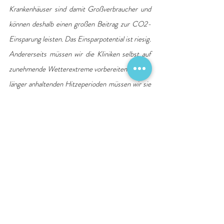
Krankenhäuser sind damit Großverbraucher und 
können deshalb einen großen Beitrag zur CO2-
Einsparung leisten. Das Einsparpotential ist riesig. 
Andererseits müssen wir die Kliniken selbst auf 
zunehmende Wetterextreme vorbereiten. Für die 
länger anhaltenden Hitzeperioden müssen wir sie 
mit einem wirksamen Hitzeschutz ausstatten. 
Ventilatoren und verdunkelnde Vorhänge, wie sie 
noch immer der Standard in den meisten 
Krankenhäusern sind, reichen nicht mehr aus. Die 
Politik hat die Krankenhäuser in dieser Frage 
bislang allein gelassen. Mehr als kleine 
Anpassungen waren den Kliniken aufgrund der 
ausbleibenden Investitionsmittel nicht möglich. 
Das muss sich dringend ändern, wenn wir den 