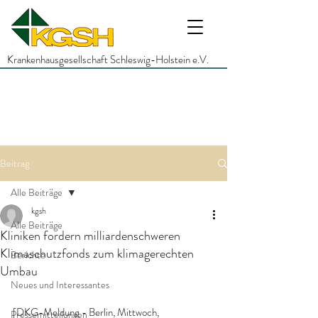
Krankenhausgesellschaft Schleswig-Holstein e.V.
Beitrag
Alle Beiträge
kgsh
Alle Beiträge
Kliniken fordern milliardenschweren
Klimaschutzfonds zum klimagerechten
Berichte
Umbau
Neues und Interessantes
[DKG-Meldung - Berlin, Mittwoch, 
Pressemitteilungen