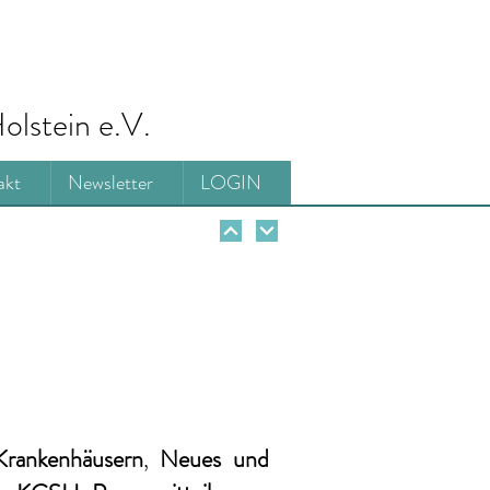
olstein e.V.
akt
Newsletter
LOGIN
Krankenhäusern
,
Neues und