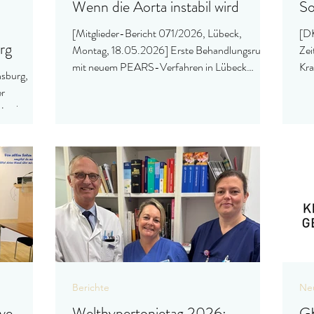
Wenn die Aorta instabil wird
So
[Mitglieder-Bericht 071/2026, Lübeck,
[DK
rg
Montag, 18.05.2026] Erste Behandlungsrunde
Zei
mit neuem PEARS-Verfahren in Lübeck
Kra
nsburg,
erfolgreich abgeschlossen.
die
er
abg
t sein
wir
sow
Standort
Ent
lation der
Mil
fei
Ent
Ges
Berichte
Neu
ve
Welthypertonietag 2026:
GK