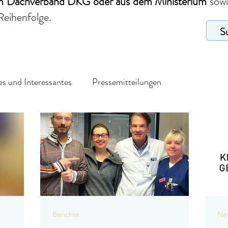
em Dachverband DKG
oder aus dem Ministerium
sow
Reihenfolge.
s und Interessantes
Pressemitteilungen
Berichte
Neu