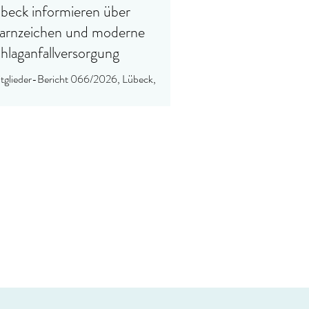
beck informieren über
rnzeichen und moderne
hlaganfallversorgung
tglieder-Bericht 066/2026, Lübeck,
nerstag, 07.05.2026] Anlässlich des
tschlaganfalltages am 10.05. macht eine
sönliche Geschichte Mut. Andrea Eißer,
laganfallhelferin an den Sana Kliniken
eck berichtet über Ihren eigenen
laganfall und die Folgen, mit denen sie bis
te lebt.