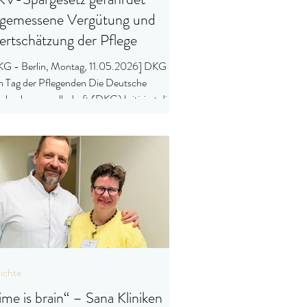
gemessene Vergütung und
rtschätzung der Pflege
G - Berlin, Montag, 11.05.2026] DKG
 Tag der Pflegenden Die Deutsche
nkenhausgesellschaft (DKG) kritisiert die
ne der Bundesregierung, über ihr GKV-
rgesetz Tarifsteigerungen für
nkenhausbeschäftigte nicht mehr vollständig
refinanzieren. Hintergrund ist die
gesehene Deckelung des Pflegebudgets, die
h nicht mehr an den üblichen
ifsteigerungen in der Pflege orientiert. Dazu
lärt die stellvertretende
standsvorsitzende der DKG Prof. Dr.
riett
ichte
ime is brain“ – Sana Kliniken