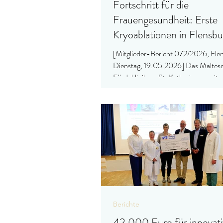
Fortschritt für die
Frauengesundheit: Erste
Kryoablationen in Flensbu
[Mitglieder-Bericht 072/2026, Fle
Dienstag, 19.05.2026] Das Maltes
Fördeklinikum St. Katharina erweiter
therapeutisches Spektrum in der
Frauenmedizin: Erstmals wurde am 
Knuthstraße erfolgreich eine Kryoab
Brust durchgeführt.
Berichte
42.000 Euro für innovati