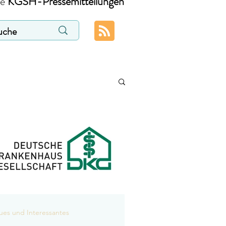
ie
KGSH-Pressemitteilungen
es und Interessantes