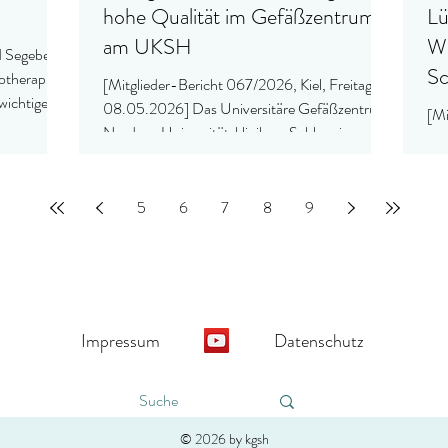
hohe Qualität im Gefäßzentrum
Lü
am UKSH
Wa
 Segeberg,
Sc
therapie,
[Mitglieder-Bericht 067/2026, Kiel, Freitag,
wichtiger
08.05.2026] Das Universitäre Gefäßzentrum
[Mi
Nord am Universitätsklinikum Schleswig-
Don
Holstein (UKSH), Campus Kiel, ist erneut als
Wel
Gefäßzentrum zertifiziert worden.
per
5
6
7
8
9
Sch
Lüb
Sch
heu
Impressum
Datenschutz
© 2026 by kgsh