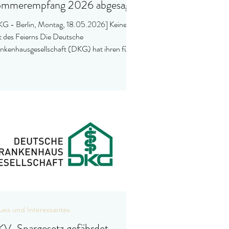
mmerempfang 2026 abgesagt!
G - Berlin, Montag, 18.05.2026] Keine
t des Feierns Die Deutsche
nkenhausgesellschaft (DKG) hat ihren für
ses Jahr geplanten Sommerempfang
esagt. Angesichts der dramatischen
tschaftlichen Lage vieler Krankenhäuser
ie der anhaltenden politischen
scheidungen gegen die Kliniken und ihre 1,4
lionen Beschäftigten hält die DKG eine
erliche Veranstaltung mit den politischen
scheidungsträgern und Akteuren des
undheitswesens für nicht vertretbar. „D
es und Interessantes
V-Spargesetz gefährdet