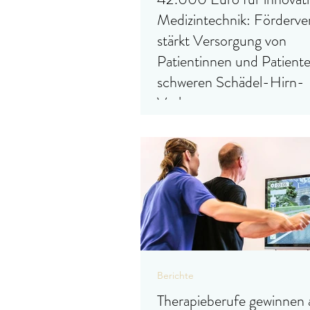
Medizintechnik: Förderve
stärkt Versorgung von
Patientinnen und Patient
schweren Schädel-Hirn-
Verletzungen
[Mitglieder-Bericht 070/2026, Fle
Freitag, 15.05.2026] Der Förderver
Flensburger Kliniken e.V. unterstütz
Malteser Fördeklinikum St. Katharin
Spende in Höhe von 42.000 Euro f
weitere innovative Medizintechnolog
Berichte
Therapieberufe gewinnen 