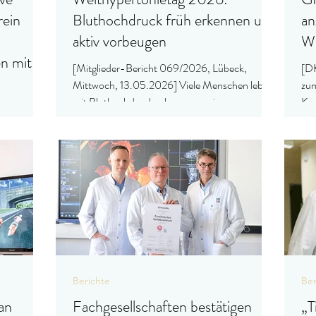
rein
Bluthochdruck früh erkennen und
an
aktiv vorbeugen
We
en mit
[Mitglieder-Bericht 069/2026, Lübeck,
[DK
Mittwoch, 13.05.2026] Viele Menschen leben
zum
mit Bluthochdruck, ohne es zu wissen.
Kra
Plä
nsburg,
Spa
ein
Kra
t das
zu 
a mit einer
vor
ür eine
sic
ie.
Tar
erk
Vor
Hen
Berichte
Ber
an
Fachgesellschaften bestätigen
„T