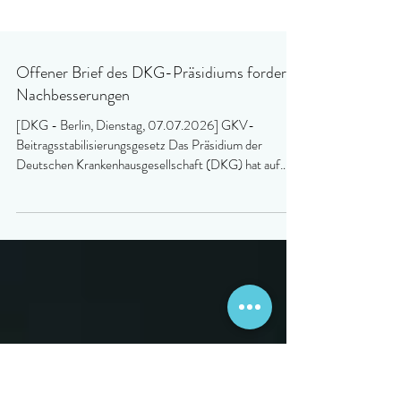
Offener Brief des DKG-Präsidiums fordert
Nachbesserungen
[DKG - Berlin, Dienstag, 07.07.2026] GKV-
Beitragsstabilisierungsgesetz Das Präsidium der
Deutschen Krankenhausgesellschaft (DKG) hat auf
seiner heutigen Sitzung einen offenen Brief an
politische Entscheidungsträger verabschiedet. Darin
fordert die DKG, das GKV-
Beitragssatzstabilisierungsgesetz nicht ohne
umfassende Nachbesserungen für die Krankenhäuser
zu beschließen. Der Offene Brief und die Blitzumfrage
des Deutschen Krankenhausinstituts „Auswirkungen