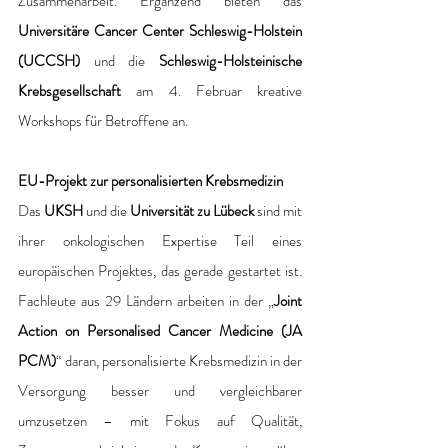
Zusammenarbeit. Ergänzend bieten das 
Universitäre Cancer Center Schleswig-Holstein 
(UCCSH)
 und die 
Schleswig-Holsteinische 
Krebsgesellschaft 
am 4. Februar kreative 
Workshops für Betroffene an.
EU-Projekt zur personalisierten Krebsmedizin
Das 
UKSH 
und die 
Universität zu Lübeck
 sind mit 
ihrer onkologischen Expertise Teil eines 
europäischen Projektes, das gerade gestartet ist. 
Fachleute aus 29 Ländern arbeiten in der „
Joint 
Action on Personalised Cancer Medicine (JA 
PCM)
“ daran, personalisierte Krebsmedizin in der 
Versorgung besser und vergleichbarer 
umzusetzen – mit Fokus auf Qualität, 