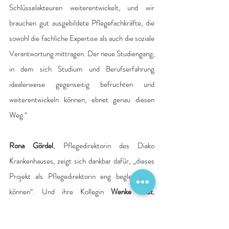
Schlüsselakteuren weiterentwickelt, und wir 
brauchen gut ausgebildete Pflegefachkräfte, die 
sowohl die fachliche Expertise als auch die soziale 
Verantwortung mittragen. Der neue Studiengang, 
in dem sich Studium und Berufserfahrung 
idealerweise gegenseitig befruchten und 
weiterentwickeln können, ebnet genau diesen 
Weg.“
Rona Gördel
, Pflegedirektorin des Diako 
Krankenhauses, zeigt sich dankbar dafür, „dieses 
Projekt als Pflegedirektorin eng begleiten zu 
können“. Und ihre Kollegin 
Wenke Rost
, 
Pflegedirektorin im Malteser Krankenhaus St. 
Franziskus-Hospital, spricht von einem „großen 