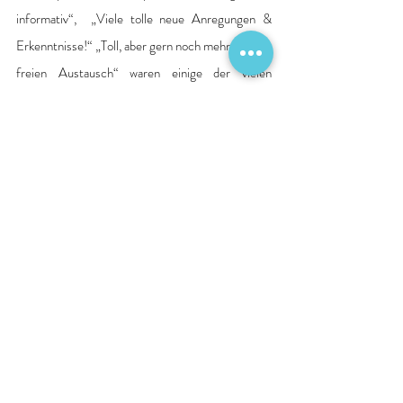
informativ“,  „Viele tolle neue Anregungen & 
Erkenntnisse!“ „Toll, aber gern noch mehr Zeit für 
freien Austausch“ waren einige der vielen 
positiven Rückmeldungen, die das Villa Paletti-
Team um 
Hauke Staats
 erhielt.
*  
Hauke Staats
 ist Chefarzt der Villa Paletti
** 
Dr. med. Ute Tolks-Brandau
 ist Oberärztin in 
der Villa Paletti
Quelle: Pressemitteilung Krankenhaus
Qualität
Tageskliniken
KJP