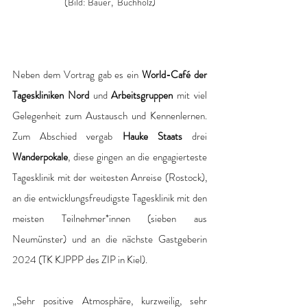
(Bild: Bauer,  Buchholz)
Neben dem Vortrag gab es ein 
World-Café der 
Tageskliniken Nord 
und 
Arbeitsgruppen 
mit viel 
Gelegenheit zum Austausch und Kennenlernen. 
Zum Abschied vergab
 Hauke Staats
 drei 
Wanderpokale
, diese gingen an die engagierteste 
Tagesklinik mit der weitesten Anreise (Rostock), 
an die entwicklungsfreudigste Tagesklinik mit den 
meisten Teilnehmer*innen (sieben aus 
Neumünster) und an die nächste Gastgeberin 
2024 (TK KJPPP des ZIP in Kiel).
„Sehr positive Atmosphäre, kurzweilig, sehr 