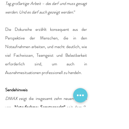
Tag großartige Arbeit – das darf und muss gesagt 
werden. Und es darf auch gezeigt werden.
“
Die Dokureihe erzählt konsequent aus der 
Perspektive der Menschen, die in den 
Notaufnahmen arbeiten, und macht deutlich, wie 
viel Fachwissen, Teamgeist und Belastbarkeit 
erforderlich sind, um auch in 
Ausnahmesituationen professionell zu handeln.
Sendehinweis
DMAX
 zeigt die insgesamt zehn neuen Folgen 
von 
„Notaufnahme: Samstagnacht“
 seit dem 8. 
Januar 2026 immer donnerstags um 21:15 Uhr. 
Die jeweiligen Episoden sind bereits sieben Tage 