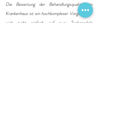
Die Bewertung der Behandlungsqualität im 
Krankenhaus ist ein hochkomplexer Vorgang, der 
sich nicht einfach auf zwei Tachonadeln 
reduzieren lässt. Deshalb empfehlen wir das 
vertrauensvolle Gespräch mit dem behandelnden 
Arzt oder der Ärztin sowie den ergänzenden Blick 
in eines der etablierten 
Krankenhausverzeichnisse, die auch die echten 
Qualitätsdaten der Krankenhäuser beinhalten.
“
Quelle: Deutsche Krankenhausgesellschaft e. V. 
DKG
Qualität
Aufklärung
Klinikführer
Neues und Interessantes