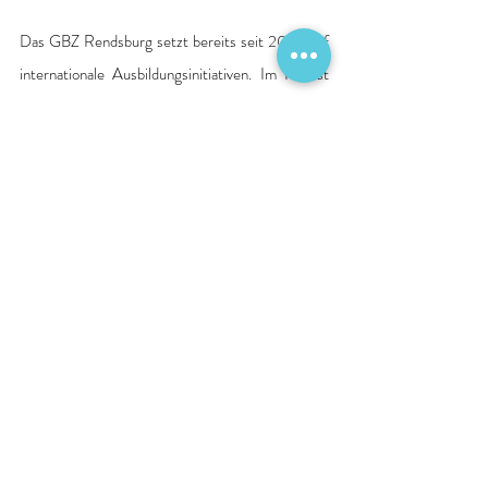
Das GBZ Rendsburg setzt bereits seit 2023 auf 
internationale Ausbildungsinitiativen. Im Herbst 
2023 starteten erstmals 15 Auszubildende aus 
Myanmar, im Frühjahr 2024 folgten sechs 
weitere – nun sind erneut drei Teilnehmerinnen 
und Teilnehmer aus Myanmar dabei. Das zeigt: 
Die Pflegeausbildung in Rendsburg ist nicht nur 
regional verankert, sondern gewinnt auch 
international zunehmend an Bedeutung. 
Mit Blick auf die anstehenden Praxiseinsätze 
zeigt sich die Kursleitung optimistisch: "Unsere 
Auszubildenden sind bereit, ihr Wissen 
anzuwenden – und die Teams der Schön Kliniken 