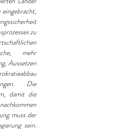
erten Länder 
eingebracht, 
gssicherheit 
prozesses zu 
schaftlichen 
che, mehr 
g, Aussetzen 
okratieabbau 
ngen. Die 
, damit die 
 nachkommen 
ung muss der 
ierung sein. 