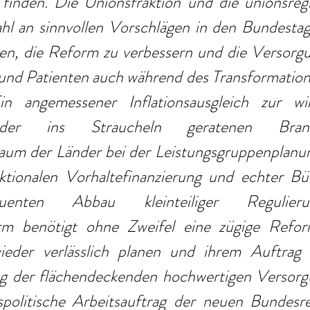
 finden. Die Unionsfraktion und die unionsregi
hl an sinnvollen Vorschlägen in den Bundestag 
en, die Reform zu verbessern und die Versorgun
und Patienten auch während des Transformations
in angemessener Inflationsausgleich zur wirt
g der ins Straucheln geratenen Bran
raum der Länder bei der Leistungsgruppenplanun
nktionalen Vorhaltefinanzierung und echter Bür
enten Abbau kleinteiliger Regulieru
rm benötigt ohne Zweifel eine zügige Reform
ieder verlässlich planen und ihrem Auftrag
g der flächendeckenden hochwertigen Versorg
spolitische Arbeitsauftrag der neuen Bundesreg