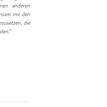
nen anderen 
nsam mit den 
usetzen, die 
rden.
“