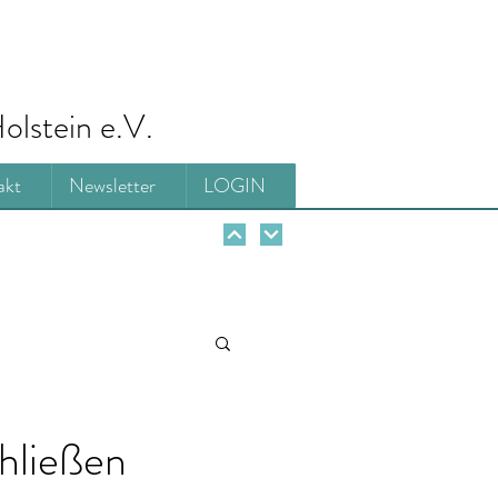
olstein e.V.
akt
Newsletter
LOGIN
hließen