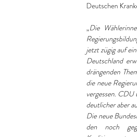
Deutschen Kranke
„
Die Wählerinne
Regierungsbildun
jetzt zügig auf ei
Deutschland erwar
drängenden Theme
die neue Regieru
vergessen. CDU 
deutlicher aber a
Die neue Bundesr
den noch gegen