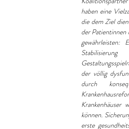
Koalitionspartner
haben eine Vielza
die dem Ziel dien
der Patientinnen 
gewährleisten: E
Stabilisierun
Gestaltungsspiel
der völlig dysfu
durch konsequ
Krankenhausrefo
Krankenhäuser w
können. Sicherun
erste gesundheit