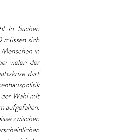
l in Sachen 
 müssen sich 
ie Menschen in 
i vielen der 
tskrise darf 
nhauspolitik 
der Wahl mit 
 aufgefallen. 
sse zwischen 
heinlichen 