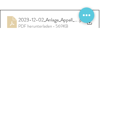
2023-12-02_Anlage_Appell_Krankenhausreform_2.12.23
.pdf
PDF herunterladen • 569KB
Quelle: Deutsche Krankenhausgesellschaft e. V. 
DKG
Krankenhausreform
Versorgung
Neues und Interessantes
Aktuelle Beiträge
Alle ansehen