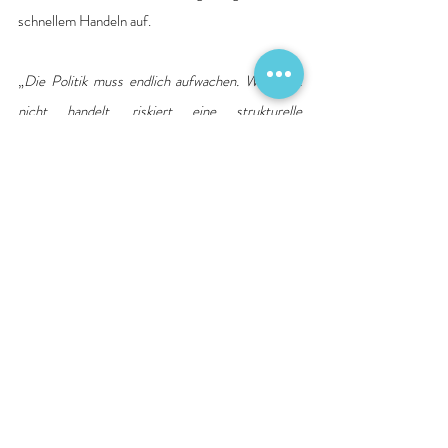
schnellem Handeln auf.
„
Die Politik muss endlich aufwachen. Wer jetzt 
nicht handelt, riskiert eine strukturelle 
Gefährdung der Krankenhausversorgung in 
Deutschland
“, erklärt 
Gaß
.
Das Krankenhaus-Konjunkturbarometer wurde im 
April 2026 erstmals als repräsentative Befragung 
unter 185 Allgemeinkrankenhäusern ab 100 
Betten durchgeführt. Es soll künftig regelmäßig 
als Frühindikator für die wirtschaftliche 
Entwicklung im Krankenhaussektor dienen.
Konjunkturbarometer