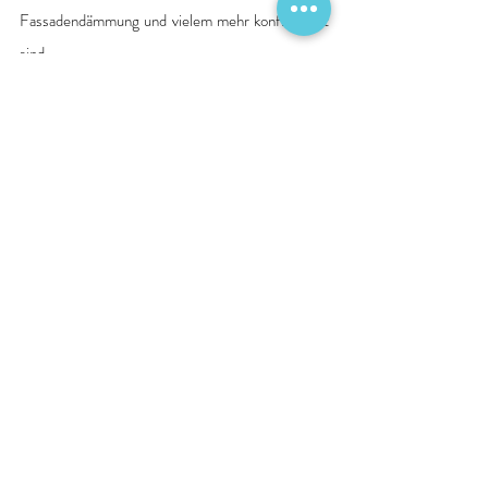
Fassadendämmung und vielem mehr konfrontiert 
sind.
2023-07-28_Anlage_DKG_Klimaschutz_und_Nachhaltigkeit
.pdf
PDF herunterladen • 1.04MB
Quelle: Deutsche Krankenhausgesellschaft e. V. 
DKG
Finanzierung
Arbeitsbedingungen
Baumassnahmen
Energiehilfe
Neues und Interessantes