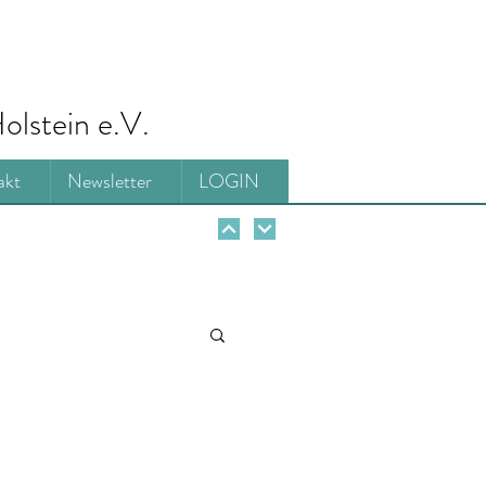
olstein e.V.
akt
Newsletter
LOGIN