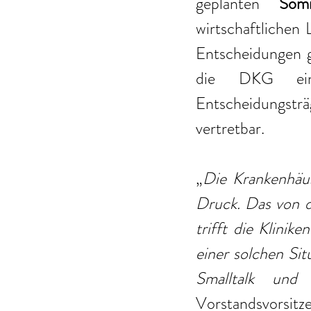
geplanten 
Som
wirtschaftlichen 
Entscheidungen ge
die DKG eine 
Entscheidungst
vertretbar.
„
Die Krankenhäus
Druck. Das von d
trifft die Klinik
einer solchen Sit
Smalltalk und
Vorstandsvorsitz