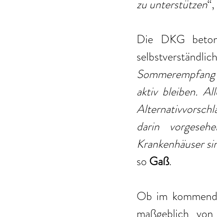
zu unterstützen
“,
Die DKG betont 
selbstverständli
Sommerempfang we
aktiv bleiben. Al
Alternativvorsch
darin vorgeseh
Krankenhäuser sin
so 
Gaß
.
Ob im kommenden
maßgeblich von