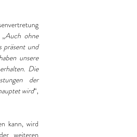
envertretung 
 „
Auch ohne 
 präsent und 
haben unsere 
rhalten. Die 
stungen der 
hauptet wird
“, 
 kann, wird 
er weiteren 