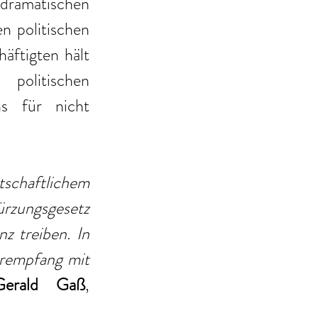
amatischen 
n politischen 
ftigten hält 
litischen 
s für nicht 
schaftlichem 
rzungsgesetz 
z treiben. In 
rempfang mit 
erald Gaß
, 