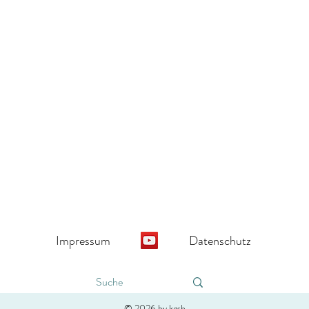
Impressum
Datenschutz
10.000 Hitzetote mahnen zum
Inter
© 2026 by kgsh