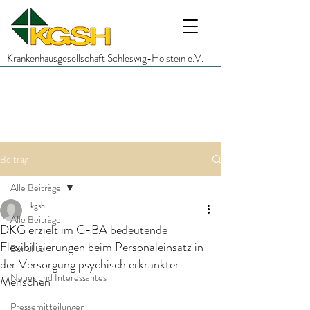
Krankenhausgesellschaft Schleswig-Holstein e.V.
Beitrag
Alle Beiträge
kgsh
Alle Beiträge
DKG erzielt im G-BA bedeutende
Flexibilisierungen beim Personaleinsatz in
Berichte
der Versorgung psychisch erkrankter
Neues und Interessantes
Menschen
Pressemitteilungen