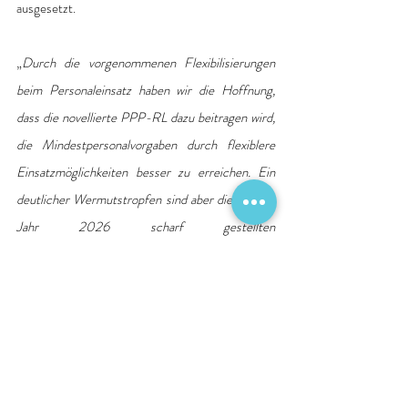
ausgesetzt.
„
Durch die vorgenommenen Flexibilisierungen 
beim Personaleinsatz haben wir die Hoffnung, 
dass die novellierte PPP-RL dazu beitragen wird, 
die Mindestpersonalvorgaben durch flexiblere 
Einsatzmöglichkeiten besser zu erreichen. Ein 
deutlicher Wermutstropfen sind aber die ab dem 
Jahr 2026 scharf gestellten 
Sanktionsregelungen. Es ist nicht auszuschließen, 
dass sich diese Sanktionsandrohung in Teilen 
negativ auf die Versorgungssicherheit und das 
Angebot in den psychiatrischen Kliniken auswirkt. 
Wir müssen das sehr genau beobachten. Denn 
niemand will und kann verantworten, dass die 