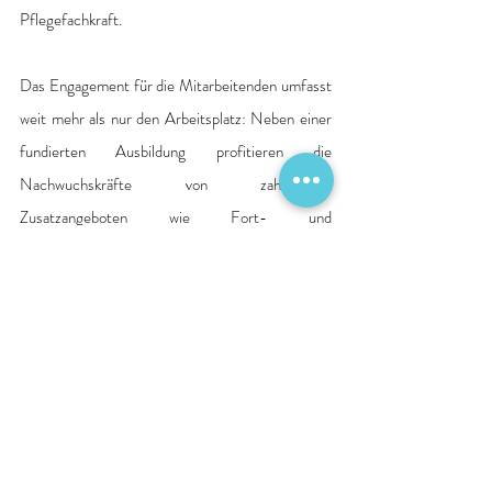
Pflegefachkraft. 
Das Engagement für die Mitarbeitenden umfasst 
weit mehr als nur den Arbeitsplatz: Neben einer 
fundierten Ausbildung profitieren die 
Nachwuchskräfte von zahlreichen 
Zusatzangeboten wie Fort- und 
Weiterbildungsmöglichkeiten, Bikeleasing, 
Kinderbetreuungsstätten, Firmensport und 
Mitarbeiterwohnungen. 
„Wir investieren mit großer Freude in junge 
Menschen und damit in die Zukunft unseres 
Unternehmens. Denn eine gute Ausbildung ist 
die Basis für qualifizierte Fachkräfte von 