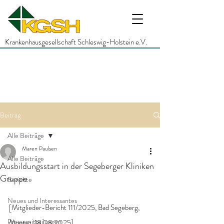
Krankenhausgesellschaft Schleswig-Holstein e.V.
Beitrag
Alle Beiträge
Maren Paulsen
Alle Beiträge
Ausbildungsstart in der Segeberger Kliniken
Gruppe
Berichte
Neues und Interessantes
[Mitglieder-Bericht 111/2025, Bad Segeberg, 
Pressemitteilungen
Montag, 18.08.2025]