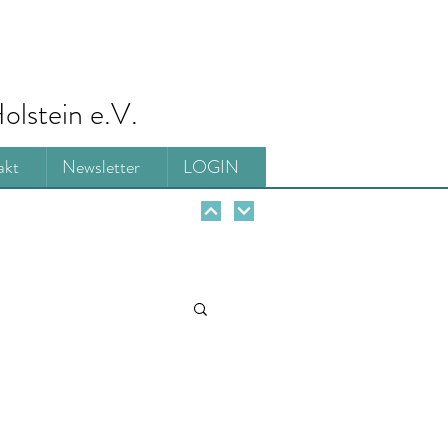
olstein e.V.
akt
Newsletter
LOGIN