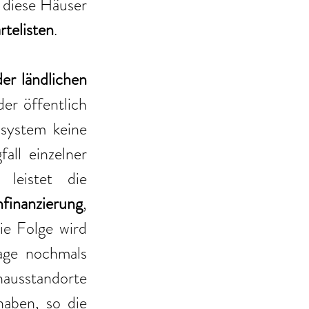
 diese Häuser 
telisten
.
er ländlichen 
er öffentlich 
system keine 
ll einzelner 
leistet die 
nfinanzierung
, 
e Folge wird 
age nochmals 
ausstandorte 
aben, so die 