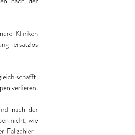
Besondere Verwerfungen in der regionalen Versorgung werden nach der 
nere Kliniken 
ng ersatzlos 
leich schafft, 
en verlieren.
nd nach der 
ben nicht, wie 
r Fallzahlen-