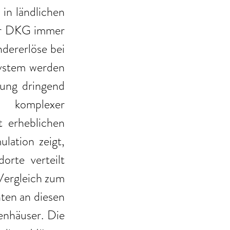
n ländlichen 
er DKG immer 
ererlöse bei 
ystem werden 
ung dringend 
 komplexer 
 erheblichen 
lation zeigt, 
rte verteilt 
Vergleich zum 
ten an diesen 
enhäuser. Die 