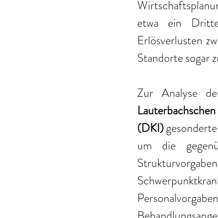
Wirtschaftsplanu
etwa ein Dritte
Erlösverlusten zw
Standorte sogar z
Lauterbachschen
(DKI)
 gesonderte
um die gegenü
Strukturvorgabe
Schwerpunktkr
Personalvorga
Behandlungsa