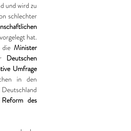
Maße die flächendeckende Gesundheitsversorgung in Deutschland und wird zu 
on schlechter 
nschaftlichen 
 vorgelegt hat. 
 die 
Minister 
r 
Deutschen 
ative Umfrage
chen in den 
Deutschland 
 Reform des 