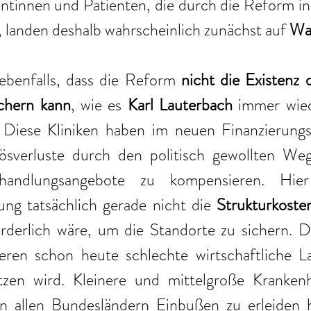
entinnen und Patienten, die durch die Reform in
 landen deshalb wahrscheinlich zunächst auf 
War
ebenfalls, dass die Reform 
nicht die Existenz d
chern kann
, wie es 
Karl Lauterbach
 immer wied
 Diese Kliniken haben im neuen Finanzierungs
ösverluste durch den politisch gewollten Wegfa
handlungsangebote zu kompensieren. Hier 
ung tatsächlich gerade nicht die 
Strukturkoste
rderlich wäre, um die Standorte zu sichern. Di
deren schon heute schlechte wirtschaftliche L
tzen wird. Kleinere und mittelgroße Krankenh
n allen Bundesländern Einbußen zu erleiden h