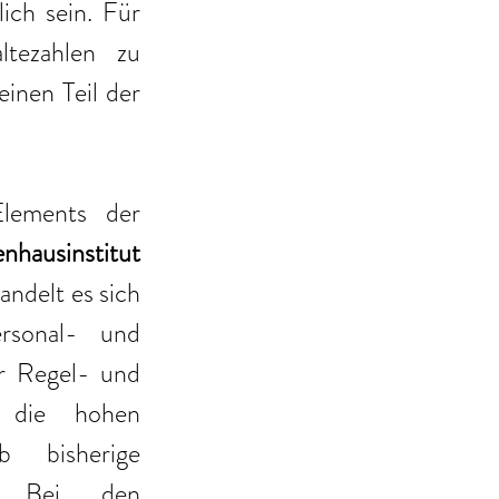
ch sein. Für 
tezahlen zu 
inen Teil der 
Zur Analyse der Auswirkungen eines weiteren zentralen Elements der 
hausinstitut 
ndelt es sich 
sonal- und 
r Regel- und 
 die hohen 
 bisherige 
. Bei den 