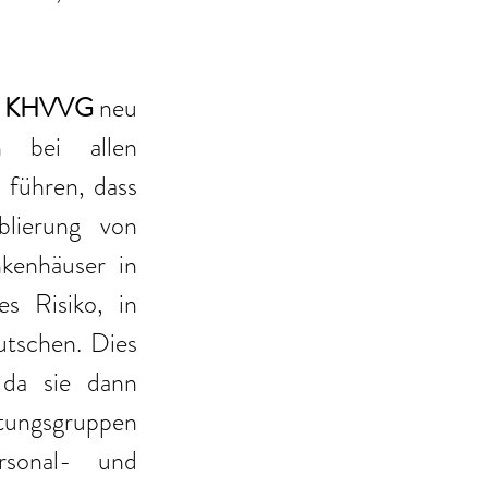
 
KHVVG
 neu 
n bei allen 
führen, dass 
blierung von 
kenhäuser in 
 Risiko, in 
tschen. Dies 
da sie dann 
tungsgruppen 
rsonal- und 