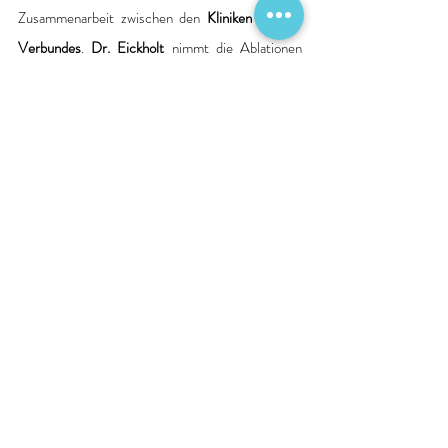
Zusammenarbeit zwischen den 
Kliniken des 6K 
Verbundes
. 
Dr. Eickholt 
nimmt die Ablationen 
seit zwei Jahren auch schon am 
Städtischen 
Krankenhaus in Kiel
 vor. 
„Wir knüpfen ein elekrophysiologisches 
Netzwerk. Von diesem profitieren die 
Patientinnen und Patienten wie auch angehende 
Kardiologen, denn sie können im Rahmen ihrer 
Facharztausbildung in den beteiligten Kliniken 
auch die EPU kennen lernen“, unterstreicht 
Dr. 
Christian Eickholt
. „Gleichzeitig bauen wir den 
elektrophysiologischen Schwerpunkt im 
Klinikum 
Itzehoe
 weiter aus und haben eine zusätzliche 
Spezialistin für die Ablationen gewinnen können.“