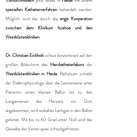
Vorhofflimmern
 jetzt direkt in 
Heide
 mit einem
speziellen Katheterverfahren
 behandelt werden. 
Möglich wird das durch die 
enge Kooperation 
zwischen dem Klinikum Itzehoe und den 
Westküstenkliniken
. 
Dr. Christian Eickholt
 schaut konzentriert auf den 
großen Bildschirm des 
Herzkatheterlabors
 der 
Westküstenkliniken in Heide
. Behutsam schiebt 
der Elektrophysiologe über die Leistenvene einer 
Patientin einen kleinen Ballon bis zu den 
Lungenvenen des Herzens vor. Dort 
angekommen, wird eiskaltes Lachgas in den Ballon 
geleitet. Mit bis zu 60 Grad unter Null wird das 
Gewebe der Venen quasi schockgefrostet. 