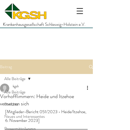
Krankenhausgesellschaft Schleswig-Holstein e.V.
Beitrag
Alle Beiträge
kgsh
Alle Beiträge
Vorhofflimmern: Heide und Itzehoe
vernetzen sich
Berichte
[Mitglieder-Bericht 051/2023 - Heide/Itzehoe, 
Neues und Interessantes
6. November 2023]
Pressemitteilungen