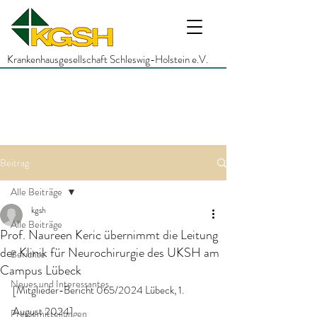
Krankenhausgesellschaft Schleswig-Holstein e.V.
Beitrag
Alle Beiträge
kgsh
Alle Beiträge
Prof. Naureen Keric übernimmt die Leitung
der Klinik für Neurochirurgie des UKSH am
Berichte
Campus Lübeck
Neues und Interessantes
[Mitglieder-Bericht 065/2024 Lübeck, 1. 
August 2024]
Pressemitteilungen