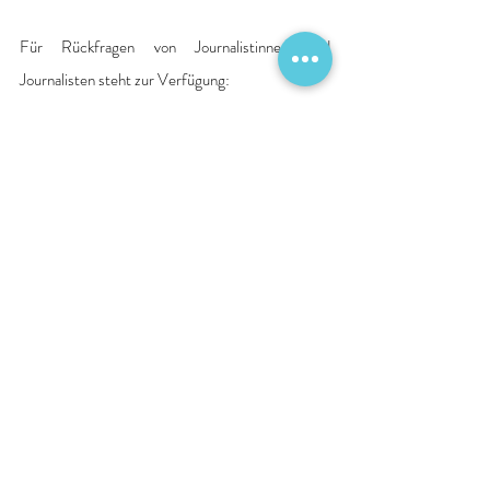
Für Rückfragen von Journalistinnen und 
Journalisten steht zur Verfügung:
Universitätsklinikum Schleswig-Holstein, 
Campus Lübeck
Klinik für Neurochirurgie, 
Prof. Dr. Naureen 
Keric
Tel.: 0451 500-43201
E-Mail: 
Naureen.Keric@uksh.de
Quelle: Pressemitteilung Krankenhaus
Personalien