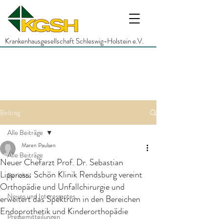
Krankenhausgesellschaft Schleswig-Holstein e.V.
Beitrag
Alle Beiträge
Maren Paulsen
Alle Beiträge
Neuer Chefarzt Prof. Dr. Sebastian
Lippross: Schön Klinik Rendsburg vereint
Berichte
Orthopädie und Unfallchirurgie und
Neues und Interessantes
erweitert das Spektrum in den Bereichen
Endoprothetik und Kinderorthopädie
Pressemitteilungen