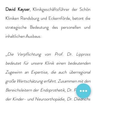
David Kayser
, Klinikgeschäftsführer der Schön 
Kliniken Rendsburg und Eckernförde, betont die 
strategische Bedeutung des personellen und 
inhaltlichen Ausbaus: 
„
Die Verpflichtung von Prof. Dr. Lippross 
bedeutet für unsere Klinik einen bedeutenden 
Zugewinn an Expertise, die auch überregional 
große Wertschätzung erfährt. Zusammen mit den 
Bereichsleitern der Endoprothetik, Dr. Friedrich, 
der Kinder- und Neuroorthopädie, Dr. Diedrichs 
sowie den Leitenden Ärzten der ehemaligen 
unfallchirurgischen Abteilung und einem 
motivierten Team gewährleisten wir eine optimale 