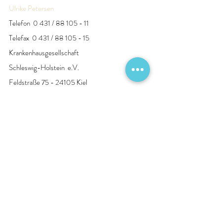
Ulrike Petersen
Telefon  0 431 / 88 105 - 11
Telefax  0 431 / 88 105 - 15 
Krankenhausgesellschaft
Schleswig-Holstein  e.V.
Feldstraße 75 - 24105 Kiel
Ausbildung
Pressemitteilungen
Aktuelle Beiträge
Alle ansehen