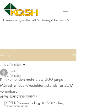
Krankenhausgesellschaft Schleswig-Holstein e.V.
Beitrag
Alle Beiträge
kgsh
Alle Beiträge
Kliniken bilden mehr als 3 000 junge
Menschen aus -Ausbildungsfonds für 2017
Berichte
vereinbart
Neues und Interessantes
Aktualisiert:
7. Okt. 2020
[KGSH-Pressemitteilung 001/2017 - Kiel, 
Pressemitteilungen