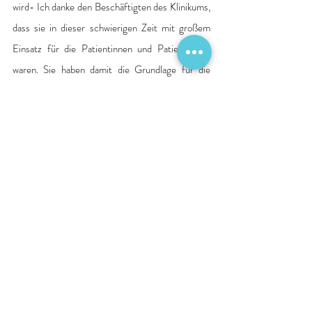
wird- Ich danke den Beschäftigten des Klinikums, 
dass sie in dieser schwierigen Zeit mit großem 
Einsatz für die Patientinnen und Patienten da 
waren. Sie haben damit die Grundlage für die 
Zukunft des Standortes gelegt.“
Nach Genehmigung des Insolvenzplans durch die 
Gläubiger steht dann Ende Oktober 2024 an das 
Sanierungsverfahren des Klinikum Bad 
Bramstedt, 17 Monate nach dem Antrag auf 
Eröffnung eines Schutzschirmverfahrens, zu 
beenden.
Stefan Denkhaus
, Sachwalter und Partner der 
Rechtsanwaltskanzlei BRL, betont die Bedeutung 