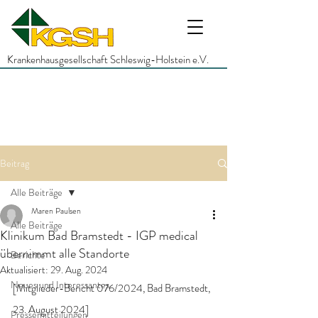
Krankenhausgesellschaft Schleswig-Holstein e.V.
Beitrag
Alle Beiträge
Maren Paulsen
Alle Beiträge
Klinikum Bad Bramstedt - IGP medical
übernimmt alle Standorte
Berichte
Aktualisiert:
29. Aug. 2024
Neues und Interessantes
[Mitglieder-Bericht 076/2024, Bad Bramstedt, 
23. August 2024]
Pressemitteilungen