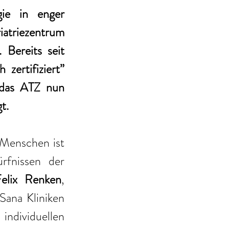
ie in enger 
triezentrum 
Bereits seit 
ertifiziert” 
 das ATZ nun 
t. 
Menschen ist 
fnissen der 
elix Renken
, 
ana Kliniken 
dividuellen 