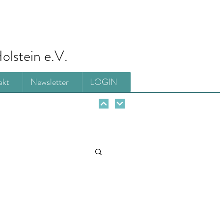
olstein e.V.
akt
Newsletter
LOGIN