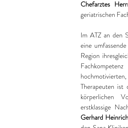
Chefarztes Her
geriatrischen Fac
Im ATZ an den San
eine umfassende 
Region ihresgleic
Fachkompetenz
hochmotivierten,
Therapeuten ist 
körperlichen V
erstklassige Na
Gerhard Heinric
den Sana Klinike