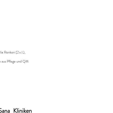
x Renken (2.v.l.), 
en aus Pflege und QM 
na Kliniken 