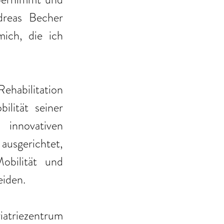
reas Becher 
ich, die ich 
ehabilitation 
lität seiner 
novativen 
usgerichtet, 
bilität und 
eiden.
triezentrum 