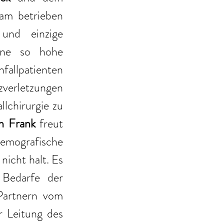
am betrieben 
und einzige 
eine so hohe 
llpatienten 
verletzungen 
lchirurgie zu 
an Frank
 freut 
demografische 
cht halt. Es 
 Bedarfe der 
artnern vom 
Krankenhaus Rotes Kreuz Lübeck – Geriatriezentrum unter der Leitung des 