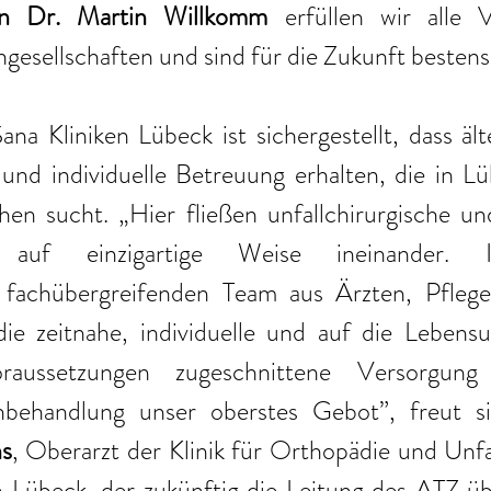
rn Dr. Martin Willkomm
 erfüllen wir alle 
hgesellschaften und sind für die Zukunft bestens 
a Kliniken Lübeck ist sichergestellt, dass ält
und individuelle Betreuung erhalten, die in Lü
hen sucht. „Hier fließen unfallchirurgische und
 auf einzigartige Weise ineinander. 
 fachübergreifenden Team aus Ärzten, Pflege
die zeitnahe, individuelle und auf die Lebens
oraussetzungen zugeschnittene Versorgung
chbehandlung unser oberstes Gebot”, freut s
hs
, Oberarzt der Klinik für Orthopädie und Unfal
n Lübeck, der zukünftig die Leitung des ATZ ü