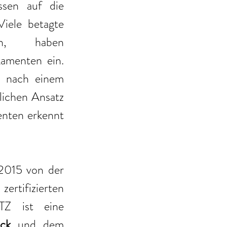
sen auf die 
iele betagte 
n, haben 
amenten ein. 
n nach einem 
ichen Ansatz 
enten erkennt 
2015 von der 
sehr hohen medizinischen Expertise im seitdem zertifizierten 
Z ist eine 
eck 
und dem 