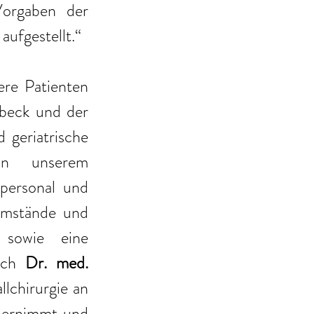
Vorgaben der 
aufgestellt.“
ere Patienten 
beck und der 
 geriatrische 
In unserem 
personal und 
umstände und 
 sowie eine 
ich 
Dr. med. 
lchirurgie an 
bernimmt und 