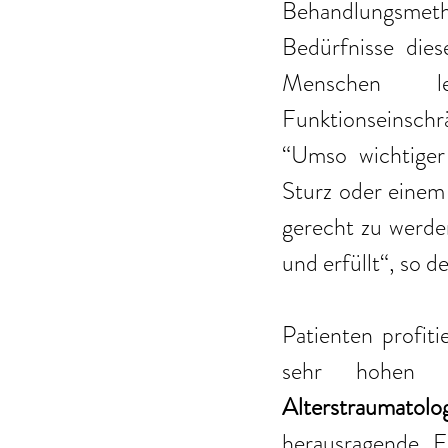
Behandlungsmeth
Bedürfnisse dies
Menschen l
Funktionseinsch
“Umso wichtiger 
Sturz oder einem
gerecht zu werden
und erfüllt“, so d
Patienten profiti
Alterstraumato
herausragende E