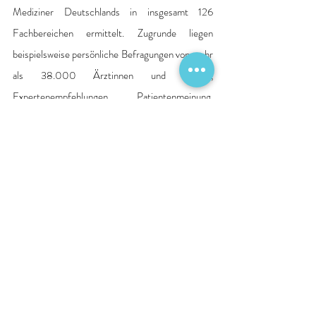
Mediziner Deutschlands in insgesamt 126 
Fachbereichen ermittelt. Zugrunde liegen 
beispielsweise persönliche Befragungen von mehr 
als 38.000 Ärztinnen und Ärzten, 
Expertenempfehlungen, Patientenmeinung, 
öffentliche Datenquellen, wissenschaftliche 
Veröffentlichungen und Auskünfte von 
Fachgesellschaften.
Quelle: Pressemitteilung Krankenhaus