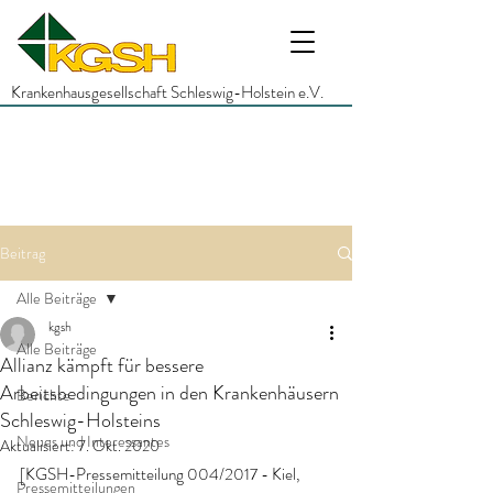
Krankenhausgesellschaft Schleswig-Holstein e.V.
Beitrag
Alle Beiträge
kgsh
Alle Beiträge
Allianz kämpft für bessere
Arbeitsbedingungen in den Krankenhäusern
Berichte
Schleswig-Holsteins
Neues und Interessantes
Aktualisiert:
7. Okt. 2020
[KGSH-Pressemitteilung 004/2017 - Kiel, 
Pressemitteilungen