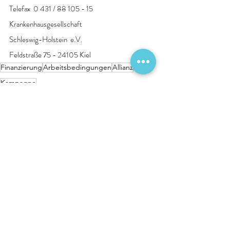
Telefax  0 431 / 88 105 - 15 
Krankenhausgesellschaft
Schleswig-Holstein  e.V.
Feldstraße 75 - 24105 Kiel
Finanzierung
Arbeitsbedingungen
Allianz
Kampagne
Pressemitteilungen
Aktuelle Beiträge
Alle ansehen