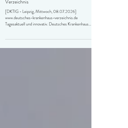
Daten-Update im Deutschen Krankenhaus
Verzeichnis
[DKTIG - Leipzig, Mittwoch, 08.07.2026]
www.deutsches-krankenhaus-verzeichnis.de
Tagesaktuell und innovativ. Deutsches Krankenhaus
Verzeichnis bietet vollständige Informationen und
macht Qualitätsinformationen der Krankenhäuser leicht
zugänglich. Die Datengrundlage des Deutschen
Krankenhaus Verzeichnisses wurde auf die jetzt
verfügbaren strukturierten Qualitätsberichte aus dem
Berichtsjahr 2024 aktualisiert. Damit stehen den
Suchenden ab sofort rund 12,5 Millionen neue Daten