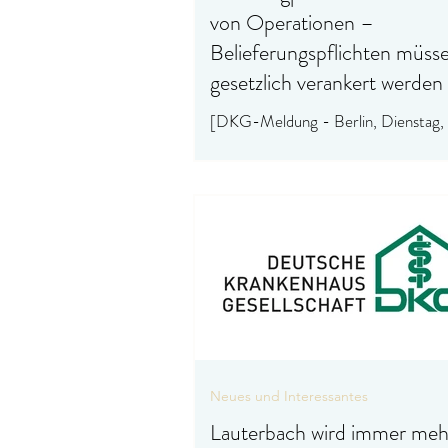
von Operationen –
Belieferungspflichten müss
gesetzlich verankert werden
[DKG-Meldung - Berlin, Dienstag,
18.06.2024] DKG zum Lieferengpa
Spüllösungen Die Deutsche
Krankenhausgesellschaft (DKG) warn
Neues und Interessantes
Lauterbach wird immer me