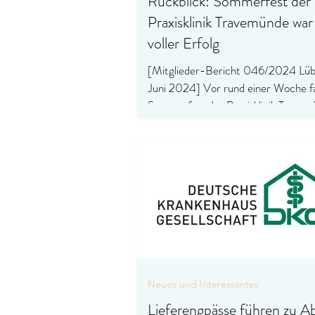
Rückblick: Sommerfest der
Praxisklinik Travemünde war
voller Erfolg
[Mitglieder-Bericht 046/2024 Lübeck, 26.
Juni 2024] Vor rund einer Woche f
Sommerfest der Praxisklinik Trave
statt und war...
Neues und Interessantes
Lieferengpässe führen zu A