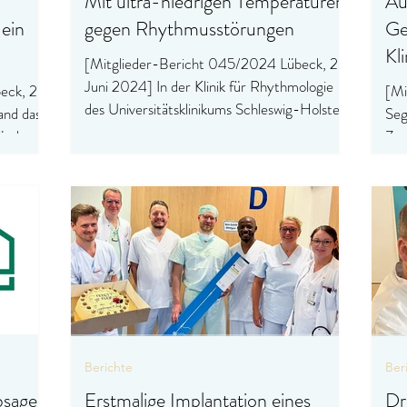
Mit ultra-niedrigen Temperaturen
Au
 ein
gegen Rhythmusstörungen
Ge
Kl
[Mitglieder-Bericht 045/2024 Lübeck, 25.
Juni 2024] In der Klinik für Rhythmologie
[Mi
des Universitätsklinikums Schleswig-Holstein
and das
Seg
(UKSH),...
münde
Zer
int
Berichte
Ber
bsage
Erstmalige Implantation eines
Dr