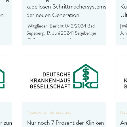
kabellosen Schrittmachersystems
Ku
en
der neuen Generation
Ul
[Mitglieder-Bericht 042/2024 Bad
[Mit
Segeberg, 17. Juni 2024] Segeberger
Jun
Kliniken setzen neuen Meilenstein in der
Neu
ss von
Herzmedizin Es ist ein...
geh
t vor...
Neues und Interessantes
Neu
hr zum
Nur noch 7 Prozent der Kliniken
Am