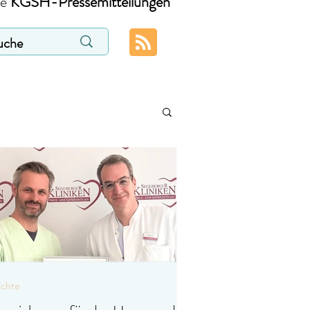
ie
KGSH-Pressemitteilungen
ichte