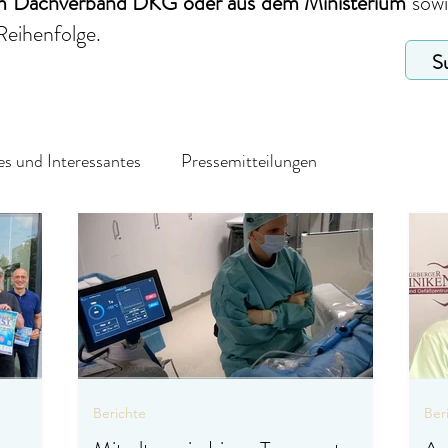
em Dachverband DKG
oder aus dem Ministerium
sow
Reihenfolge.
s und Interessantes
Pressemitteilungen
Berichte
Ber