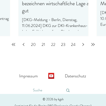
bezeichnen wirtschaftliche Lage als
Me
gut
,
[DK
ntrag
10.
[DKG-Meldung - Berlin, Dienstag,
Eur
11.06.2024] DKG zur DKI-Krankenhaus-
Aus
Index-Frühjahrsumfrage Die deutschen
Kom
Krankenhäuser schauen mit...
20
21
22
23
24
Impressum
Datenschutz
© 2026 by kgsh
(optimiert für die Breite 980 Pixel sowie
Google Chrome
)