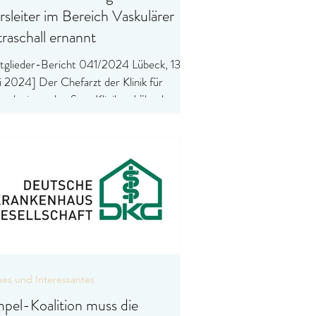
rsleiter im Bereich Vaskulärer
traschall ernannt
glieder-Bericht 041/2024 Lübeck, 13.
i 2024] Der Chefarzt der Klinik für
rologie an den Sana Kliniken Lübeck
ört damit zum...
es und Interessantes
pel-Koalition muss die