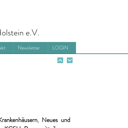
olstein e.V.
akt
Newsletter
LOGIN
Krankenhäusern
,
Neues und