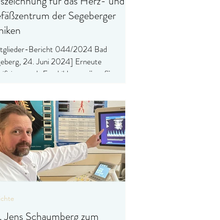
szeichnung für das Herz- und
fäßzentrum der Segeberger
iniken
tglieder-Bericht 044/2024 Bad
eberg, 24. Juni 2024] Erneute
tifizierung als Fortbildungsstätte für
erventionelle Kardiologie...
ichte
. Jens Schaumberg zum