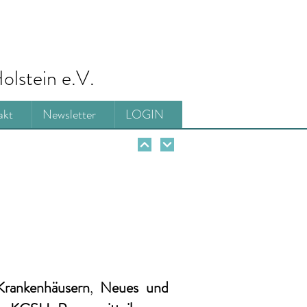
olstein e.V.
akt
Newsletter
LOGIN
Krankenhäusern
,
Neues und