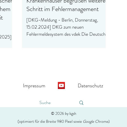
tschen
Krankenhäuser begrüßen weiteren
ohem
Schritt im Fehlermanagement
it
[DKG-Meldung - Berlin, Donnerstag,
15.02.2024] DKG zum neuen
Fehlermeldesystem des vdek Die Deutsche
.2025]
Krankenhausgesellschaft (DKG)...
ischen
n
hoch,
Impressum
Datenschutz
s. Von
er im
h nach
© 2026 by kgsh
ldung
(optimiert für die Breite 980 Pixel sowie
Google Chrome
)