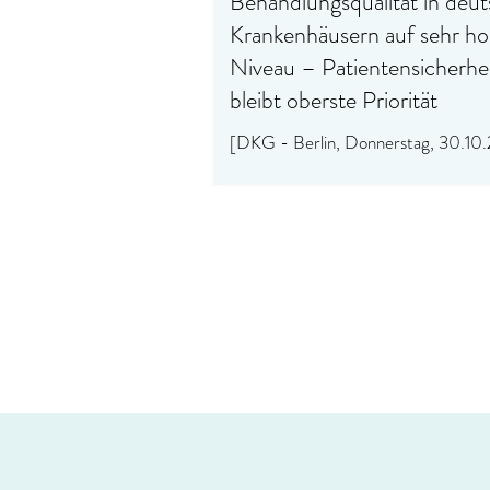
Behandlungsqualität in deu
Krankenhäusern auf sehr h
Niveau – Patientensicherhe
bleibt oberste Priorität
[DKG - Berlin, Donnerstag, 30.10
DKG zur Jahresstatistik des Medizin
Dienstes Die heute veröffentlichten Zahle
des Medizinischen Dienstes (MD) zeigen
deutlich: Die Behandlungsqualität in den
deutschen Krankenhäusern ist sehr 
und die Patientensicherheit steht im
Zentrum des medizinischen Handeln
insgesamt 12.304 gemeldeten
Verdachtsfällen auf Behandlungsfehl
gesamten Gesundheitswesen hat sic
Analyse des MD nur jede vierte Me
(3.301)