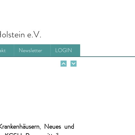
olstein e.V.
akt
Newsletter
LOGIN
Krankenhäusern
,
Neues und