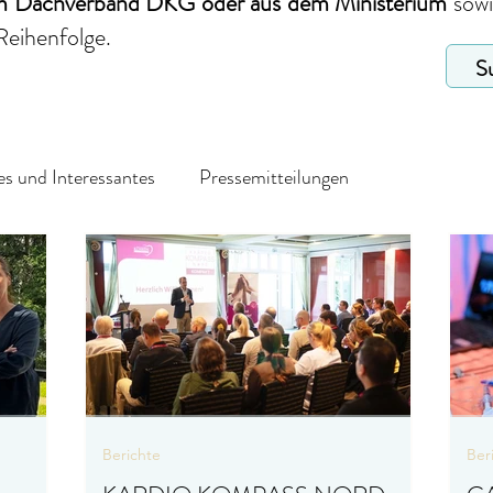
em Dachverband DKG
oder aus dem Ministerium
sow
Reihenfolge.
s und Interessantes
Pressemitteilungen
Berichte
Ber