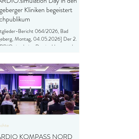
RDIO.simulation Day in den
geberger Kliniken begeistert
chpublikum
tglieder-Bericht 064/2026, Bad
eberg, Montag, 04.05.2026] Der 2.
DIO.simulation Day im Herz- und
äßzentrum der Segeberger Kliniken stieß
 reges Interesse bei medizinischen
hkräften.
ichte
ARDIO KOMPASS NORD