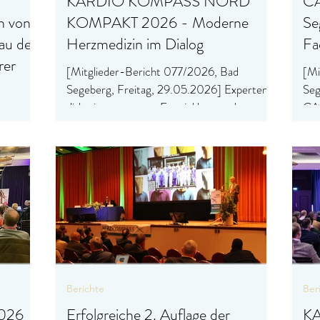
KARDIO KOMPASS NORD
CA
n von
KOMPAKT 2026 - Moderne
Se
au der
Herzmedizin im Dialog
Fa
rer
[Mitglieder-Bericht 077/2026, Bad
[Mi
Segeberg, Freitag, 29.05.2026] Experten
Seg
diskutieren neueste Entwicklungen der
CAR
Kardiologie in Bad Segeberg
Gef
6] Im
auf
our
Fac
d
lstein,
n der
r
Berichte
Ber
2026
Erfolgreiche 2. Auflage der
K