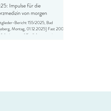
25: Impulse für die
rzmedizin von morgen
tglieder-Bericht 155/2025, Bad
eberg, Montag, 01.12.2025] Fast 200
diologinnen und Kardiologen sowie
ertinnen und Experten aus ganz
tschland waren zu Gast beim 2.
RDIO KOMPASS NORD Symposium
VITALIA Seehotel in Bad Segeberg.