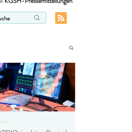
ie
KGSH-Pressemitteilungen
ichte