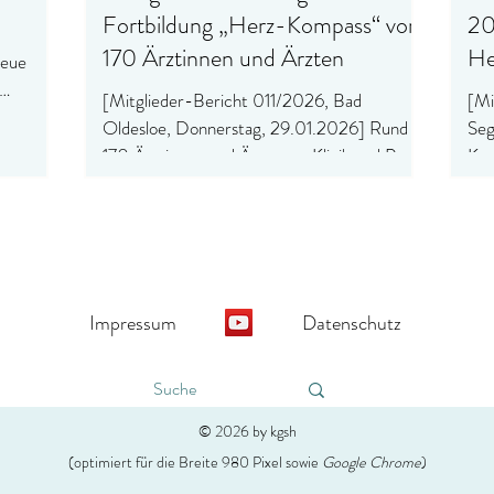
Fortbildung „Herz-Kompass“ vor
20
d
170 Ärztinnen und Ärzten
He
Neue
[Mitglieder-Bericht 011/2026, Bad
[Mi
Oldesloe, Donnerstag, 29.01.2026] Rund
Seg
170 Ärztinnen und Ärzte aus Klinik und Praxis
Kar
nahmen an der zweiten Auflage der
Exp
Fortbildung „Herz-Kompass“ in der
Deu
Festhalle Bad Oldesloe teil.
KA
im 
Impressum
Datenschutz
© 2026 by kgsh
(optimiert für die Breite 980 Pixel sowie
Google Chrome
)