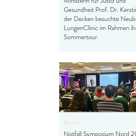
Ministerin für Justiz und
Gesundheit Prof. Dr. Kersti
der Decken besuchte Neub
LungenClinic im Rahmen ih
Sommertour
[Mitglieder-Bericht 099/2026,
Großhansdorf, Montag, 27.07.202
Rahmen ihrer diesjährigen Sommert
besuchte die Ministerin für Justiz un
Gesundheit des Landes Schleswig-Ho
Prof. Dr. Kerstin von der Decken, i
vergangenen Woche den Neubau de
LungenClinic Grosshansdorf.
Berichte
Notfall Symposium Nord 