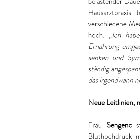
belastender Daue
Hausarztpraxis 
verschiedene Med
hoch. „
Ich habe
Ernährung umgest
senken und Sym
ständig angespann
das irgendwann n
Neue Leitlinien, 
Frau 
Sengenc 
s
Bluthochdruck mi