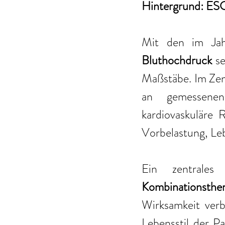
Hintergrund: ESC
Mit den im Jah
Bluthochdruck
 se
Maßstäbe. Im Zentr
an gemessenen
kardiovaskuläre R
Vorbelastung, Leb
Kombinationsthe
Wirksamkeit verb
Lebensstil der P