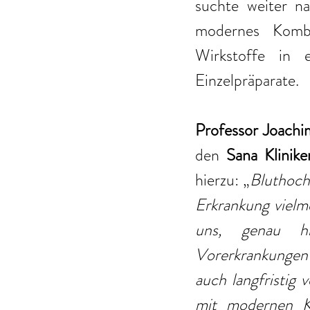
suchte weiter na
modernes Kombi
Wirkstoffe in e
Einzelpräparate. 
Professor Joachi
den 
Sana Klinik
hierzu: „
Bluthochd
Erkrankung vielme
uns, genau hi
Vorerkrankungen 
auch langfristig 
mit modernen Ko