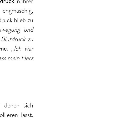
hdruck
 in ihrer 
engmaschig, 
uck blieb zu 
ewegung und 
Blutdruck zu 
enc
. „
Ich war 
ass mein Herz 
i denen sich 
ieren lässt. 