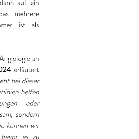
dann auf ein 
as mehrere 
mer ist als 
Angiologie an 
2024
 erläutert 
ht bei dieser 
linien helfen 
ungen oder 
sam, sondern 
c können wir 
bevor es zu 