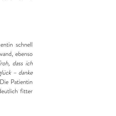
ntin schnell 
wand, ebenso 
roh, dass ich 
lück – danke 
Die Patientin 
utlich fitter 