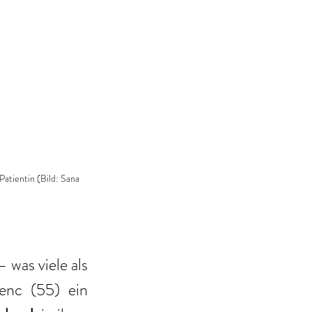
atientin (Bild: Sana 
was viele als 
nc (55) ein 