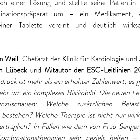
ch einer Lösung und stellte seine Patientin 
nationspräparat um – ein Medikament, d
iner Tablette vereint und deutlich wirksa
m Weil
, Chefarzt der Klinik für Kardiologie und 
en Lübeck
 und 
Mitautor der ESC-Leitlinien 
ruck ist mehr als ein erhöhter Zahlenwert, es ge
hr um ein komplexes Risikobild. Die neuen Leit
nzuschauen: Welche zusätzlichen Belast
bestehen? Welche Therapie ist nicht nur wirk
verträglich? In Fällen wie dem von Frau Sengen
mbinationstherapien sehr gezielt helfen – 