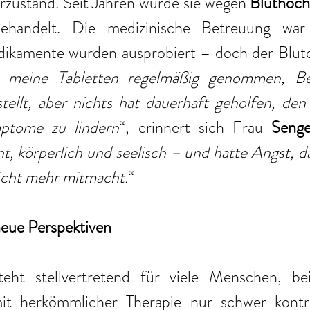
rzustand. Seit Jahren wurde sie wegen
 Bluthoc
behandelt. Die medizinische Betreuung war 
ikamente wurden ausprobiert – doch der Blutdr
 meine Tabletten regelmäßig genommen, B
ellt, aber nichts hat dauerhaft geholfen, den 
ptome zu lindern
“, erinnert sich Frau 
Seng
t, körperlich und seelisch – und hatte Angst, d
icht mehr mitmacht.
“
neue Perspektiven
teht stellvertretend für viele Menschen, be
t herkömmlicher Therapie nur schwer kontroll