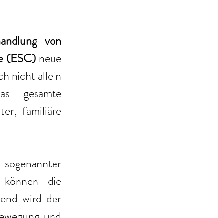
handlung von 
ie (ESC)
 neue 
 nicht allein 
as gesamte 
er, familiäre 
Ein zentrales Element ist der frühzeitige Einsatz sogenannter 
 können die 
end wird der 
Bewegung und 