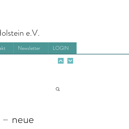
olstein e.V.
akt
Newsletter
LOGIN
t – neue