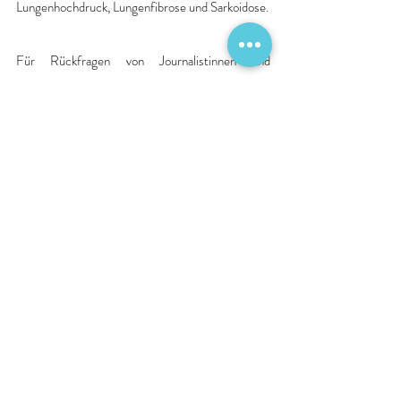
Lungenhochdruck, Lungenfibrose und Sarkoidose.
Für Rückfragen von Journalistinnen und 
Journalisten steht zur Verfügung:
Universitätsklinikum Schleswig-Holstein, 
Campus Kiel
Klinik für Innere Medizin I
Prof. Dr. Jan Heyckendorf
jan.heyckendorf@uksh.de
Quelle: Pressemitteilung Krankenhaus
Kooperation
Zertifizierung