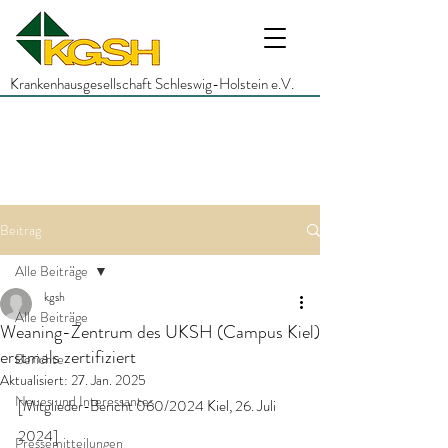
Krankenhausgesellschaft Schleswig-Holstein e.V.
Beitrag
Alle Beiträge
kgsh
Alle Beiträge
Weaning-Zentrum des UKSH (Campus Kiel)
erstmals zertifiziert
Berichte
Aktualisiert:
27. Jan. 2025
Neues und Interessantes
[Mitglieder-Bericht 060/2024 Kiel, 26. Juli 
2024]
Pressemitteilungen