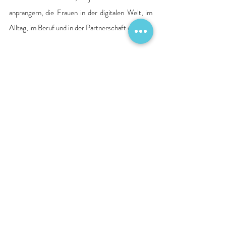
anprangern, die Frauen in der digitalen Welt, im 
Alltag, im Beruf und in der Partnerschaft erleben.
Quelle: Pressemitteilung Krankenhaus
Aufklärung
Kampagne
Berichte
Aktuelle Beiträge
Alle ansehen